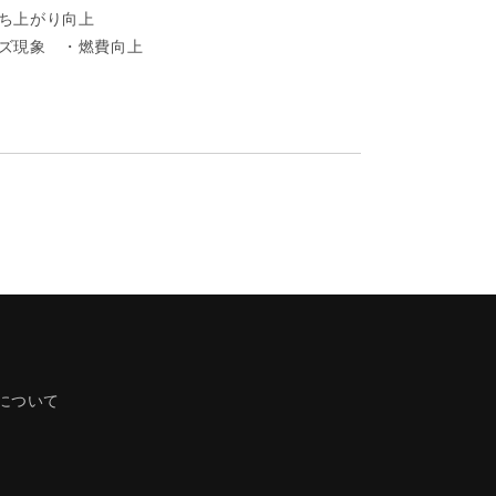
ズ
ち上がり向上
ミ
ルノイズ現象 ・燃費向上
ニ
ボ
ト
ル
軽
自
動
車
向
け
の
数
量
について
を
増
や
す