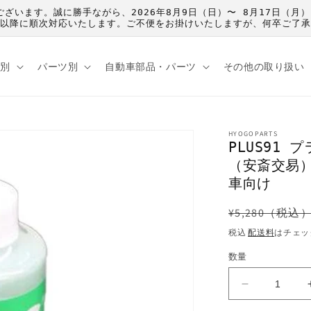
うございます。誠に勝手ながら、2026年8月9日（日）〜 8月17日
）以降に順次対応いたします。ご不便をお掛けいたしますが、何卒ご了
種別
パーツ別
自動車部品・パーツ
その他の取り扱い
HYOGOPARTS
PLUS91 
（安斎交易）
車向け
通
¥5,280（税込
常
税込
配送料
はチェッ
価
数量
格
PLUS91
プ