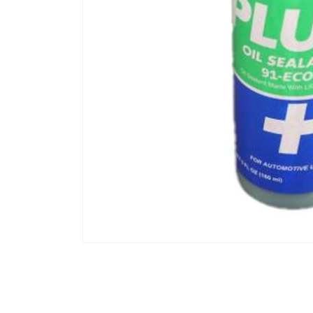
モ
ー
ダ
ル
で
メ