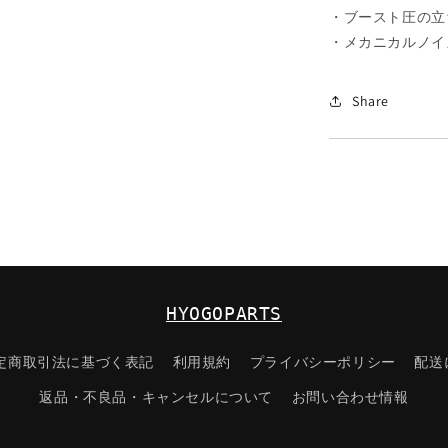
ズ
・ブースト圧の立
ミ
・メカニカ
ニ
ボ
Share
ト
ル
軽
自
動
車
向
け
の
HYOGOPARTS
数
量
定商取引法に基づく表記
利用規約
プライバシーポリシー
配送
を
返品・不良品・キャンセルについて
お問い合わせ情報
減
ら
す