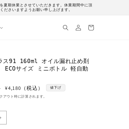
（月）を夏期休業とさせていただきます。休業期間中に頂
承くださいますようお願い申し上げます。
ロ
カ
グ
ー
イ
ト
ン
プラス91 160ml オイル漏れ止め剤
 ECOサイズ ミニボトル 軽自動
セ
¥4,180（税込）
）
値下げ
ー
クアウト時に計算されます。
ル
価
格
PLUS91
プ