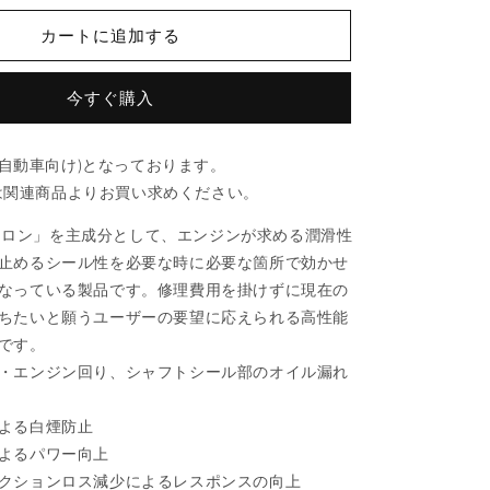
ラ
カートに追加する
ス
91
160ml
今すぐ購入
オ
イ
(軽自動車向け)となっております。
ル
l)は関連商品よりお買い求めください。
漏
れ
「リキロン」を主成分として、エンジンが求める潤滑性
止
止めるシール性を必要な時に必要な箇所で効かせ
め
なっている製品です。修理費用を掛けずに現在の
剤
ちたいと願うユーザーの要望に応えられる高性能
（安
です。
斎
・エンジン回り、シャフトシール部のオイル漏れ
交
易）
よる白煙防止
ECO
サ
よるパワー向上
イ
クションロス減少によるレスポンスの向上