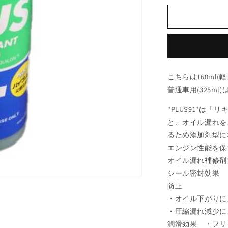
ラ
ス
91
160ml
オ
イ
こちらは160ml
ル
普通車用(325m
漏
れ
"PLUS91"は
止
と、オイル漏れを
め
るため添加剤型に
剤
エンジン性能を保
（安
オイル漏れ補修剤
斎
シール密封効果 
交
防止
易）
・オイル下がりに
ECO
サ
・圧縮漏れ減少に
イ
潤滑効果 ・フリ