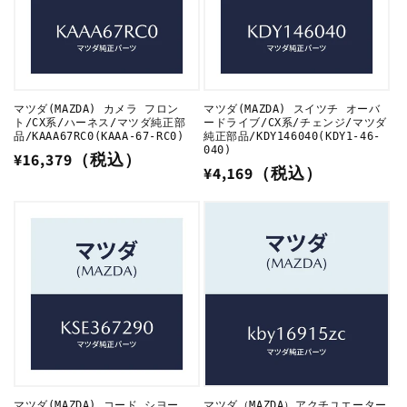
マツダ(MAZDA) カメラ フロン
マツダ(MAZDA) スイツチ オーバ
ト/CX系/ハーネス/マツダ純正部
ードライブ/CX系/チェンジ/マツダ
品/KAAA67RC0(KAAA-67-RC0)
純正部品/KDY146040(KDY1-46-
040)
通
¥16,379（税込）
通
¥4,169（税込）
常
常
価
価
格
格
マツダ(MAZDA) コード シヨー
マツダ（MAZDA）アクチユエーター