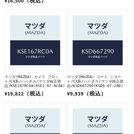
通
¥16,500（税込）
常
常
価
価
格
格
マツダ(MAZDA) カメラ フロン
マツダ(MAZDA) コード シヨー
ト/CX系/ハーネス/マツダ純正部
ト/CX系/ハーネス/マツダ純正部
品/KSE167RC0A(KSE1-67-RC0A)
品/KSD667290(KSD6-67-290)
通
¥19,822（税込）
通
¥9,939（税込）
常
常
価
価
格
格