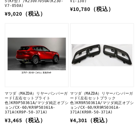
5(KF型) /K230V7050A(K230-
V1-130)
V7-050A)
通
¥10,780（税込）
通
¥9,020（税込）
常
常
価
価
格
格
マツダ（MAZDA）リヤーバンパーガ
マツダ（MAZDA）リヤーバンパーガ
ード(左右セットブライト
ード(左右セットブラック
色)KR9P50361A/マツダ純正オプシ
色)KR9R50361A/マツダ純正オプシ
ョン/CX-60/KR9P50361A-
ョン/CX-60/KR9R50361A-
371A(KR9P-50-371A)
371A(KR9R-50-371A)
通
¥3,465（税込）
通
¥4,301（税込）
常
常
価
価