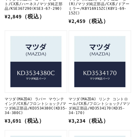
ト/CX系/ハーネス/マツダ純正部
(R)/マツダ純正部品/CX系/ドアー
品/KSE367290(KSE3-67-290)
ミラー/KBY16915ZC(KBY1-69-
15ZC)
通
¥2,849（税込）
通
¥2,459（税込）
常
常
価
価
格
格
マツダ(MAZDA) ラバー マウンテ
マツダ(MAZDA) リンク コントロ
イング/CX系/フロントショック/マ
ール/CX系/フロントショック/マツ
ツダ純正部品/KD3534380C(KD35-
ダ純正部品/KD3534170(KD35-
34-380C)
34-170)
通
¥3,691（税込）
通
¥3,234（税込）
常
常
価
価