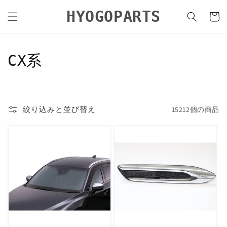
コンテ
カ
ンツに
HYOGOPARTS
ー
進む
ト
コ
CX系
レ
ク
絞り込みと並び替え
15212個の商品
シ
ョ
ン
: