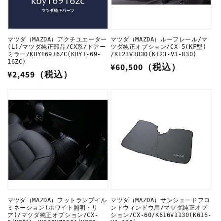
マツダ（MAZDA）アクチユエーター
マツダ（MAZDA）ルーフレール/マ
(L)/マツダ純正部品/CX系/ドアー
ツダ純正オプション/CX-5(KF型)
ミラー/KBY16916ZC(KBY1-69-
/K123V3830(K123-V3-830)
16ZC)
通
¥60,500（税込）
通
¥2,459（税込）
常
常
価
価
格
格
マツダ（MAZDA）フットランプイル
マツダ（MAZDA）サンシェードフロ
ミネーション(ホワイト照明・リ
ントウィンドウ用/マツダ純正オプ
ア)/マツダ純正オプション/CX-
ション/CX-60/K616V1130(K616-