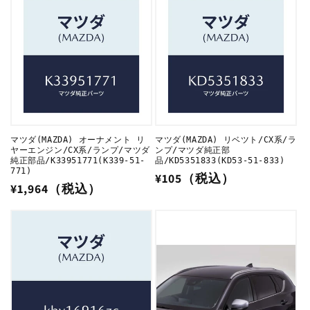
格
格
マツダ(MAZDA) オーナメント リ
マツダ(MAZDA) リベツト/CX系/ラ
ヤーエンジン/CX系/ランプ/マツダ
ンプ/マツダ純正部
純正部品/K33951771(K339-51-
品/KD5351833(KD53-51-833)
771)
通
¥105（税込）
通
¥1,964（税込）
常
常
価
価
格
格