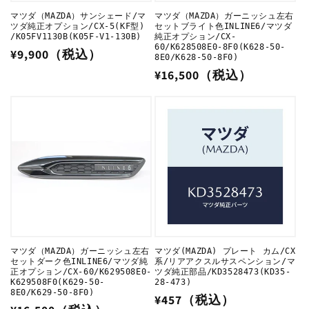
マツダ（MAZDA）サンシェード/マ
マツダ（MAZDA）ガーニッシュ左右
ツダ純正オプション/CX-5(KF型)
セットブライト色INLINE6/マツダ
/K05FV1130B(K05F-V1-130B)
純正オプション/CX-
60/K628508E0-8F0(K628-50-
通
¥9,900（税込）
8E0/K628-50-8F0)
常
通
¥16,500（税込）
価
常
格
価
格
マツダ（MAZDA）ガーニッシュ左右
マツダ(MAZDA) プレート カム/CX
セットダーク色INLINE6/マツダ純
系/リアアクスルサスペンション/マ
正オプション/CX-60/K629508E0-
ツダ純正部品/KD3528473(KD35-
K629508F0(K629-50-
28-473)
8E0/K629-50-8F0)
通
¥457（税込）