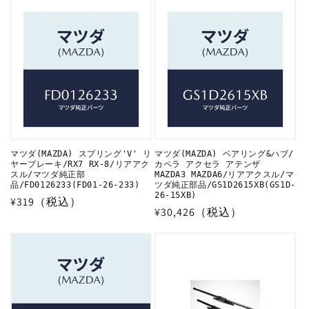
価
価
格
格
マツダ(MAZDA) スプリング'V' リ
マツダ(MAZDA) ベアリング&ハブ/
ヤーブレーキ/RX7 RX-8/リアアク
カペラ アクセラ アテンザ
スル/マツダ純正部
MAZDA3 MAZDA6/リアアクスル/マ
品/FD0126233(FD01-26-233)
ツダ純正部品/GS1D2615XB(GS1D-
26-15XB)
通
¥319（税込）
通
¥30,426（税込）
常
常
価
価
格
格