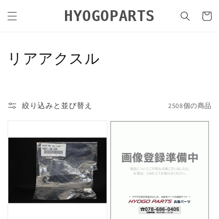
コンテ
カ
ンツに
HYOGOPARTS
ー
進む
ト
コ
リアアクスル
レ
ク
絞り込みと並び替え
2508個の商品
シ
ョ
ン
: