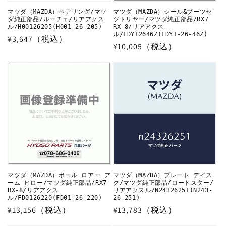
マツダ（MAZDA）ベアリング/マツ
マツダ（MAZDA）シール&ブーツセ
ダ純正部品/ルーチェ/リアアクス
ツトリヤー/マツダ純正部品/RX7
ル/H00126205(H001-26-205)
RX-8/リアアクス
ル/FDY12646Z(FDY1-26-46Z)
通
¥3,647（税込）
通
¥10,005（税込）
常
常
価
価
格
格
マツダ（MAZDA）ボール ロアー ア
マツダ（MAZDA）プレート デイス
ーム ピロー/マツダ純正部品/RX7
ク/マツダ純正部品/ロードスター/
RX-8/リアアクス
リアアクスル/N24326251(N243-
ル/FD0126220(FD01-26-220)
26-251)
通
¥13,156（税込）
通
¥13,783（税込）
常
常