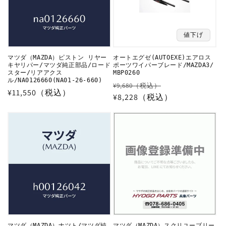
値下げ
マツダ（MAZDA）ピストン リヤー
オートエグゼ(AUTOEXE)エアロス
キヤリパー/マツダ純正部品/ロード
ポーツワイパーブレード/MAZDA3/
スター/リアアクス
MBP0260
ル/NA0126660(NA01-26-660)
通
セ
¥9,680（税込）
通
¥11,550（税込）
常
¥8,228（税込）
ー
常
価
ル
価
格
価
格
格
マツダ（MAZDA）ナツト/マツダ純
マツダ（MAZDA）スクリユーブリー