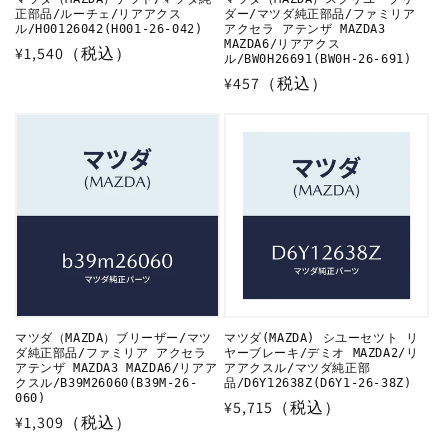
正部品/ルーチェ/リアアクス
ダー/マツダ純正部品/ファミリア
ル/H00126042(H001-26-042)
アクセラ アテンザ MAZDA3
MAZDA6/リアアクス
通
¥1,540（税込）
ル/BW0H26691(BW0H-26-691)
常
通
¥457（税込）
価
常
格
価
格
マツダ（MAZDA）ブリーザー/マツ
マツダ(MAZDA) シユーセツト リ
ダ純正部品/ファミリア アクセラ
ヤーブレーキ/デミオ MAZDA2/リ
アテンザ MAZDA3 MAZDA6/リアア
アアクスル/マツダ純正部
クスル/B39M26060(B39M-26-
品/D6Y12638Z(D6Y1-26-38Z)
060)
通
¥5,715（税込）
通
¥1,309（税込）
常
常