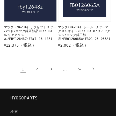
マツダ（MAZDA）サブセツトリヤー
マツダ(MAZDA) シール リヤーア
パツド/マツダ純正部品/RX7 RX-
クスルオイル/RX7 RX-8/リアアク
8/リアアクス
スル/マツダ純正部
ル/FBY12648Z(FBY1-26-48Z)
品/FB0126065A(FB01-26-065A)
通
¥12,375（税込）
通
¥2,002（税込）
常
常
価
価
格
格
1
2
3
…
157
HYOGOPARTS
検索