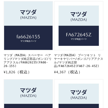
価
価
格
格
マツダ（MAZDA）スペーサー ベア
マツダ(MAZDA) ブーツキツト リ
リング/マツダ純正部品/ボンゴ/リ
ヤーキヤリパー/ボンゴ/リアアクス
アアクスル/FA6626155(FA66-
ル/マツダ純正部
26-155)
品/FA672645Z(FA67-26-45Z)
通
¥1,826（税込）
通
¥4,367（税込）
常
常
価
価
格
格