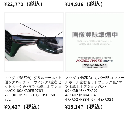
通
¥22,770（税込）
通
¥14,916（税込）
常
常
価
価
格
格
マツダ（MAZDA）グリルモール(上
マツダ（MAZDA）カバーRRコンソー
側シグネイチャーウィング)左右セ
ルホール左右セットブラック色/マ
ットダーク色/マツダ純正オプショ
ツダ純正オプション/CX-
ン/CX-60/KR9P50761-
60/KBB46447XA02-
771(KR9P-50-761/KR9P-50-
48XA02(KBB4-64-
771)
47XA02/KBB4-64-48XA02)
通
¥9,427（税込）
通
¥15,147（税込）
常
常
価
価
格
格