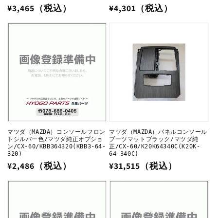
通
¥3,465（税込）
通
¥4,301（税込）
常
常
価
価
格
格
マツダ（MAZDA）コンソールフロン
マツダ（MAZDA）パネルコンソール
トシルバー色/マツダ純正オプショ
ブーツマットブラック/マツダ純
ン/CX-60/KBB364320(KBB3-64-
正/CX-60/K20K64340C(K20K-
320)
64-340C)
通
¥2,486（税込）
通
¥31,515（税込）
常
常
価
価
格
格