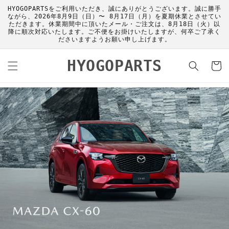
コンテ
HYOGOPARTSをご利用いただき、誠にありがとうございます。誠に勝手
ンツに
ながら、2026年8月9日（日）〜 8月17日（月）を夏期休業とさせてい
進む
ただきます。休業期間中に頂いたメール・ご注文は、8月18日（火）以
降に順次対応いたします。ご不便をお掛けいたしますが、何卒ご了承く
ださいますようお願い申し上げます。
カ
HYOGOPARTS
ー
ト