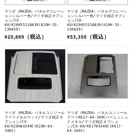
マツダ（MAZDA）パネルデコレーシ
マツダ（MAZDA）パネルデコレーシ
ョンシルバー色/マツダ純正オプシ
ョンシルバー色/マツダ純正オプシ
ョン/CX-
ョン/CX-
60/K20H55130A39(K20H-55-
60/K20H55150A39(K20H-55-
130A39)
150A39)
通
¥20,889（税込）
通
¥53,350（税込）
常
常
価
価
格
格
マツダ（MAZDA）パネルコンソール
マツダ（MAZDA）パネルコンソール
ブーツメタルウッド/マツダ純正オ
ブーツK617-64-340Cバーニッシュ
プション/CX-
ドメタル/マツダ純正オプショ
60/K20H64340C(K20H-64-
ン/CX-60/K61764340C(K617-
340C)
64-340C)