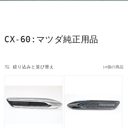
コ
CX-60:マツダ純正用品
レ
ク
絞り込みと並び替え
14個の商品
シ
ョ
ン
: