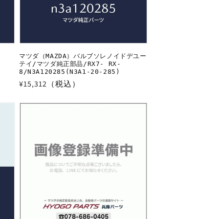
マツダ（MAZDA）バルブソレノイドデユー
-
テイ/マツダ純正部品/RX7- RX-
8/N3A120285(N3A1-20-285)
通
¥15,312（税込）
常
価
格