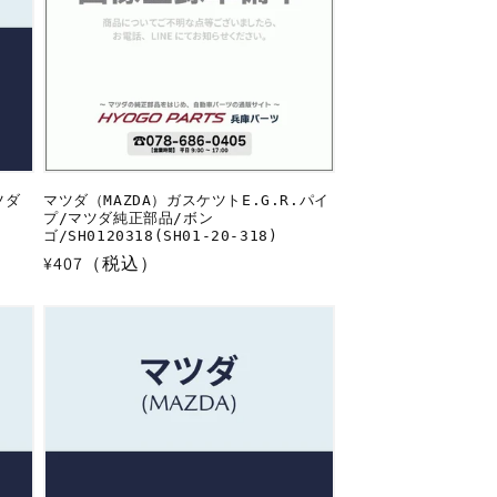
ツダ
マツダ（MAZDA）ガスケツトE.G.R.パイ
プ/マツダ純正部品/ボン
ゴ/SH0120318(SH01-20-318)
通
¥407（税込）
常
価
格