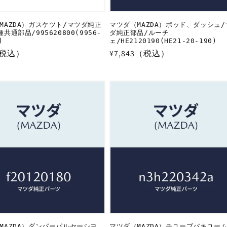
MAZDA）ガスケツト/マツダ純正
マツダ（MAZDA）ポッド、ダッシュ/
共通部品/995620800(9956-
ダ純正部品/ルーチ
)
ェ/HE2120190(HE21-20-190)
（税込）
通
¥7,843（税込）
常
価
格
MAZDA）ダンパーパルセーシヨ
マツダ（MAZDA）チユーブバキユーム