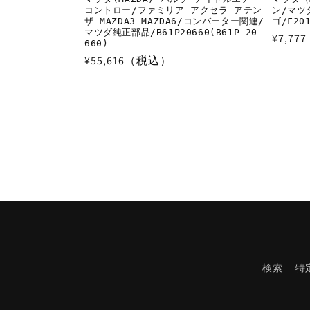
コントロー/ファミリア アクセラ アテン
ン/マツ
ザ MAZDA3 MAZDA6/コンバーター関連/
ゴ/F201
マツダ純正部品/B61P20660(B61P-20-
通
¥7,7
660)
常
通
¥55,616（税込）
価
常
格
価
格
検索
特