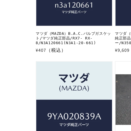
マツダ（MAZDA）B.A.C.バルブガスケッ
マツダ（
ト/マツダ純正部品/RX7- RX-
純正部品
8/N3A120661(N3A1-20-661)
ー/N350
通
¥407（税込）
通
¥9,6
常
常
価
価
格
格