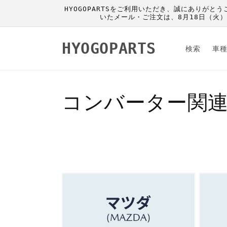
コンテ
HYOGOPARTSをご利用いただき、誠にありがと
ンツに
いたメール・ご注文は、8月18日（火
進む
HYOGOPARTS
検索
車
コ
コンバーター関
レ
ク
シ
ョ