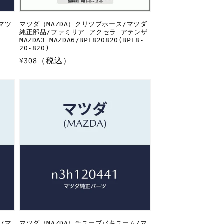
マツ
マツダ（MAZDA）クリツプホース/マツダ
純正部品/ファミリア アクセラ アテンザ
MAZDA3 MAZDA6/BPE820820(BPE8-
20-820)
通
¥308（税込）
常
価
格
/マ
マツダ（MAZDA）チユーブバキユーム/マ