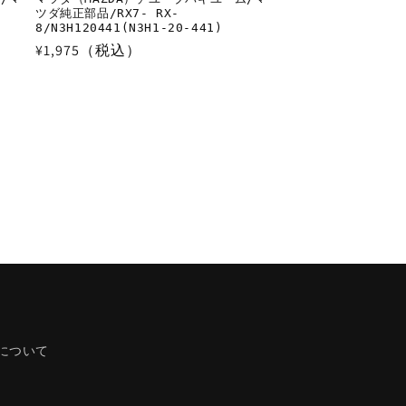
ツダ純正部品/RX7- RX-
8/N3H120441(N3H1-20-441)
通
¥1,975（税込）
常
価
格
について