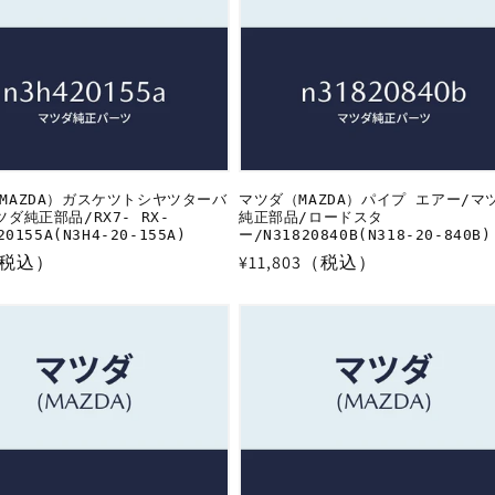
MAZDA）ガスケツトシヤツターバ
マツダ（MAZDA）パイプ エアー/マ
ダ純正部品/RX7- RX-
純正部品/ロードスタ
20155A(N3H4-20-155A)
ー/N31820840B(N318-20-840B)
（税込）
通
¥11,803（税込）
常
価
格