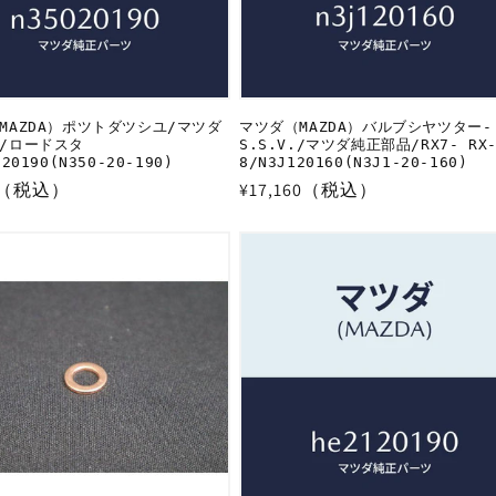
MAZDA）ポツトダツシユ/マツダ
マツダ（MAZDA）バルブシヤツター-
/ロードスタ
S.S.V./マツダ純正部品/RX7- RX
20190(N350-20-190)
8/N3J120160(N3J1-20-160)
09（税込）
通
¥17,160（税込）
常
価
格