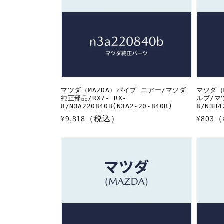
ン
:
マツダ（MAZDA）パイプ エアー/マツダ
マツダ（
純正部品/RX7- RX-
ルブ/マツ
8/N3A220840B(N3A2-20-840B)
8/N3H4
通
¥9,818（税込）
通
¥803
常
常
価
価
格
格