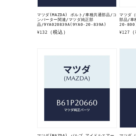
マツダ(MAZDA) ボルト/車種共通部品/コ
マツダ（
ンバーター関連/マツダ純正部
部品/車種
品/9YA020839A(9YA0-20-839A)
20-800
通
¥132（税込）
通
¥127
常
常
価
価
格
格
マツダ(MAZDA) バルブ アイドルエアー
マツダ（