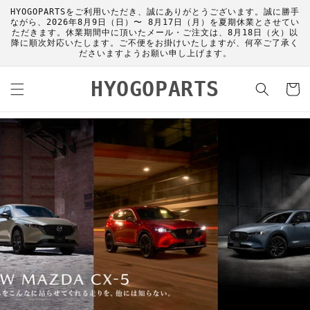
コンテ
HYOGOPARTSをご利用いただき、誠にありがとうございます。誠に勝手
ンツに
ながら、2026年8月9日（日）〜 8月17日（月）を夏期休業とさせてい
進む
ただきます。休業期間中に頂いたメール・ご注文は、8月18日（火）以
降に順次対応いたします。ご不便をお掛けいたしますが、何卒ご了承く
ださいますようお願い申し上げます。
カ
HYOGOPARTS
ー
ト