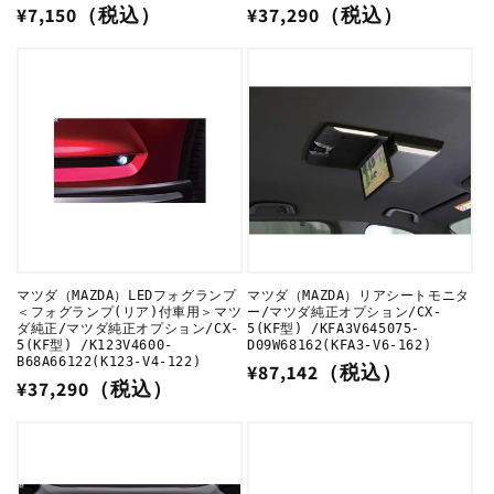
通
¥7,150（税込）
通
¥37,290（税込）
常
常
価
価
格
格
マツダ（MAZDA）LEDフォグランプ
マツダ（MAZDA）リアシートモニタ
＜フォグランプ(リア)付車用＞マツ
ー/マツダ純正オプション/CX-
ダ純正/マツダ純正オプション/CX-
5(KF型) /KFA3V645075-
5(KF型) /K123V4600-
D09W68162(KFA3-V6-162)
B68A66122(K123-V4-122)
通
¥87,142（税込）
通
¥37,290（税込）
常
常
価
価
格
格