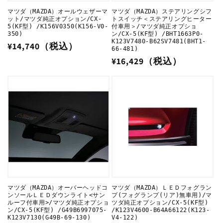
マツダ（MAZDA）オールウェザーマ
マツダ（MAZDA）ステアリングシフ
ット/マツダ純正オプション/CX-
トスイッチ＜ステアリングヒーター
5(KF型) /K156V0350(K156-V0-
付車用＞/マツダ純正オプショ
350)
ン/CX-5(KF型) /BHT1663P0-
K123V7480-B62SV7481(BHT1-
通
¥14,740（税込）
66-481)
常
通
¥16,429（税込）
価
常
格
価
格
マツダ（MAZDA）オーバーヘッドコ
マツダ（MAZDA）ＬＥＤフォグラン
ンソールＬＥＤダウンライト<サン
プ(フォグランプ(リア)無車用)/マ
ルーフ付車用>/マツダ純正オプショ
ツダ純正オプション/CX-5(KF型)
ン/CX-5(KF型) /G49B6997075-
/K123V4600-B64A66122(K123-
K123V7130(G49B-69-130)
V4-122)