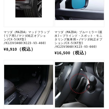
マツダ（MAZDA）マッドフラップ
マツダ（MAZDA）ブルーミラー(親
(リア用)/マツダ純正オプショ
水)＜ブラインド・スポット・モニ
ン/CX-5(KF型)
タリング無車用＞/マツダ純正オプ
/K123V3460(K123-V3-460)
ション/CX-5(KF型)
/K123V3660(K123-V3-660)
通
¥8,910（税込）
通
¥16,500（税込）
常
常
価
価
格
格