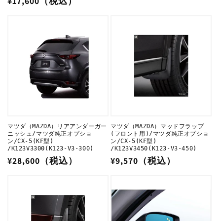
通
¥17,600（税込）
常
価
格
マツダ（MAZDA）リアアンダーガー
マツダ（MAZDA）マッドフラップ
ニッシュ/マツダ純正オプショ
(フロント用)/マツダ純正オプショ
ン/CX-5(KF型)
ン/CX-5(KF型)
/K123V3300(K123-V3-300)
/K123V3450(K123-V3-450)
通
¥28,600（税込）
通
¥9,570（税込）
常
常
価
価
格
格