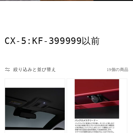
コ
CX-5:KF-399999以前
レ
ク
絞り込みと並び替え
19個の商品
シ
ョ
ン
: