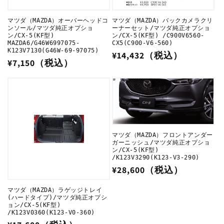
マツダ（MAZDA）オーバーヘッドコ
マツダ（MAZDA）バックカメラクリ
ンソール/マツダ純正オプショ
ーナーセット/マツダ純正オプショ
ン/CX-5(KF型)
ン/CX-5(KF型) /C900V6560-
MAZDA6/G46W6997075-
CX5(C900-V6-560)
K123V7130(G46W-69-97075)
通
¥14,432（税込）
通
¥7,150（税込）
常
常
価
価
格
格
マツダ（MAZDA）フロントアンダー
ガーニッシュ/マツダ純正オプショ
ン/CX-5(KF型)
/K123V3290(K123-V3-290)
通
¥28,600（税込）
常
マツダ（MAZDA）ラゲッジトレイ
価
(ハードタイプ)/マツダ純正オプシ
格
ョン/CX-5(KF型)
/K123V0360(K123-V0-360)