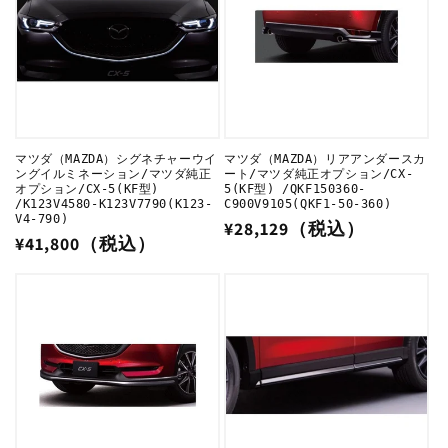
マツダ（MAZDA）シグネチャーウイ
マツダ（MAZDA）リアアンダースカ
ングイルミネーション/マツダ純正
ート/マツダ純正オプション/CX-
オプション/CX-5(KF型)
5(KF型) /QKF150360-
/K123V4580-K123V7790(K123-
C900V9105(QKF1-50-360)
V4-790)
通
¥28,129（税込）
通
¥41,800（税込）
常
常
価
価
格
格