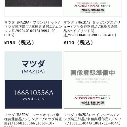
マツダ（MAZDA）フランジナット/
マツダ（MAZDA）タッピングスクリ
マツダ純正部品/車種共通部品/エン
ュー/マツダ純正部品/車種共通部
ジン系/999401001S(9994-01-
品/ハイブリッド関
001S)
連/998330408(9983-30-408)
通
¥154（税込）
通
¥110（税込）
常
常
価
価
格
格
マツダ(MAZDA) シールオイル/車
マツダ（MAZDA）オイルシール/マ
種共通部品/シリンダー/マツダ純正
ツダ純正部品/車種共通部品/シャフ
部品/166810556A(1668-10-
ト/188111404A(1881-11-404A)