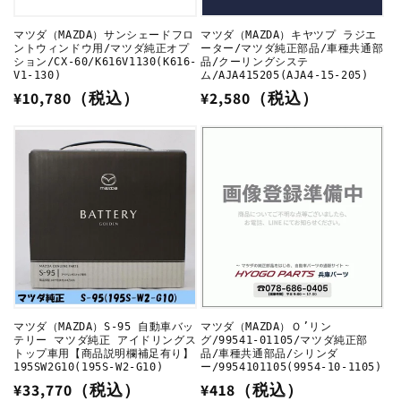
マツダ（MAZDA）サンシェードフロ
マツダ（MAZDA）キヤツプ ラジエ
ントウィンドウ用/マツダ純正オプ
ーター/マツダ純正部品/車種共通部
ション/CX-60/K616V1130(K616-
品/クーリングシステ
V1-130)
ム/AJA415205(AJA4-15-205)
通
¥10,780（税込）
通
¥2,580（税込）
常
常
価
価
格
格
マツダ（MAZDA）S-95 自動車バッ
マツダ（MAZDA）Ｏ’リン
テリー マツダ純正 アイドリングス
グ/99541-01105/マツダ純正部
トップ車用【商品説明欄補足有り】
品/車種共通部品/シリンダ
195SW2G10(195S-W2-G10)
ー/9954101105(9954-10-1105)
通
¥33,770（税込）
通
¥418（税込）