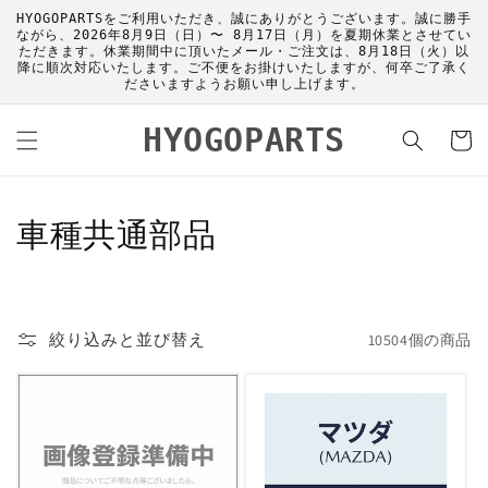
コンテ
HYOGOPARTSをご利用いただき、誠にありがとうございます。誠に勝手
ンツに
ながら、2026年8月9日（日）〜 8月17日（月）を夏期休業とさせてい
進む
ただきます。休業期間中に頂いたメール・ご注文は、8月18日（火）以
降に順次対応いたします。ご不便をお掛けいたしますが、何卒ご了承く
ださいますようお願い申し上げます。
カ
HYOGOPARTS
ー
ト
コ
車種共通部品
レ
ク
絞り込みと並び替え
10504個の商品
シ
ョ
ン