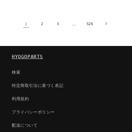
常
常
価
価
格
格
1
2
3
…
526
HYOGOPARTS
検索
特定商取引法に基づく表記
利用規約
プライバシーポリシー
配送について