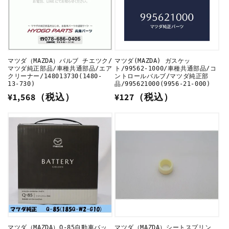
:
マツダ（MAZDA）バルブ チエツク/
マツダ(MAZDA) ガスケッ
マツダ純正部品/車種共通部品/エア
ト/99562-1000/車種共通部品/コ
クリーナー/148013730(1480-
ントロールバルブ/マツダ純正部
13-730)
品/995621000(9956-21-000)
通
¥1,568（税込）
通
¥127（税込）
常
常
価
価
格
格
マツダ（MAZDA）Q-85自動車バッ
マツダ（MAZDA）シートスプリン