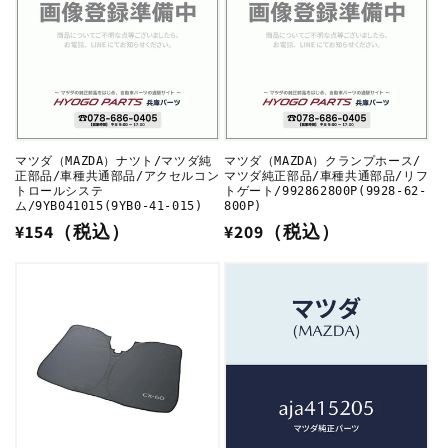
マツダ（MAZDA）ナツト/マツダ純
マツダ（MAZDA）クランプホース/
正部品/車種共通部品/アクセルコン
マツダ純正部品/車種共通部品/リフ
トロールシステ
トゲート/992862800P(9928-62-
ム/9YB041015(9YB0-41-015)
800P)
通
¥154（税込）
通
¥209（税込）
常
常
価
価
格
格