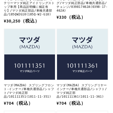
テリーマツダ純正アイドリングスト
グ/マツダ純正部品/車種共通部品/
ップ車用【商品説明欄に補足有
チェンジ/039817462A(0398-17-
り】/マツダ純正部品/車種共通部
462A)
品/185QW2G10(185Q-W2-G10)
通
¥330（税込）
通
¥30,250（税込）
常
常
価
価
格
格
マツダ(MAZDA) スプリングフロン
マツダ(MAZDA) スプリングリヤー
ト-インナー/車種共通部品/シャフ
インナー/車種共通部品/シャフト/
ト/マツダ純正部
マツダ純正部
品/101111351(1011-11-351)
品/101111361(1011-11-361)
通
¥704（税込）
通
¥704（税込）
常
常