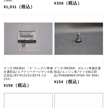
556A)
通
¥308（税込）
通
¥1,931（税込）
常
常
価
価
格
格
マツダ(MAZDA) ’Ｏ’リング//車種
マツダ(MAZDA) ボルト/車種共通
共通部品/エアクリーナー/マツダ純
部品/エンジン系/マツダ純正部
正部品/857413253(8574-13-
品/9YA000804(9YA0-00-804)
253)
通
¥154（税込）
通
¥198（税込）
常
常
価
価
格
格