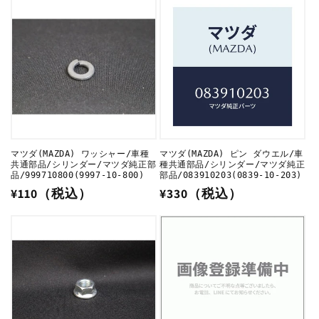
価
価
格
格
マツダ(MAZDA) ワッシャー/車種
マツダ(MAZDA) ピン ダウエル/車
共通部品/シリンダー/マツダ純正部
種共通部品/シリンダー/マツダ純正
品/999710800(9997-10-800)
部品/083910203(0839-10-203)
通
¥110（税込）
通
¥330（税込）
常
常
価
価
格
格