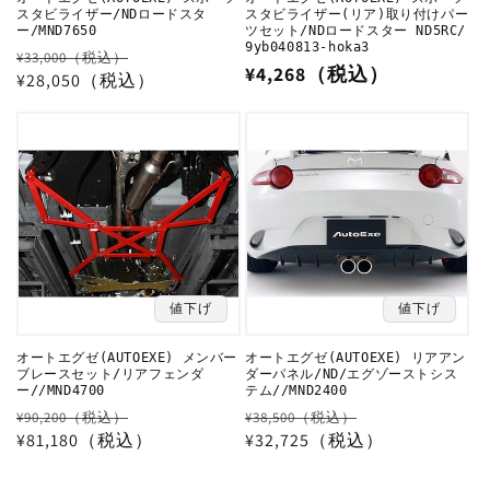
スタビライザー/NDロードスタ
スタビライザー(リア)取り付けパー
ー/MND7650
ツセット/NDロードスター ND5RC/
9yb040813-hoka3
通
セ
¥33,000（税込）
通
¥4,268（税込）
常
¥28,050（税込）
ー
常
価
ル
価
格
価
格
格
値下げ
値下げ
オートエグゼ(AUTOEXE) メンバー
オートエグゼ(AUTOEXE) リアアン
ブレースセット/リアフェンダ
ダーパネル/ND/エグゾーストシス
ー//MND4700
テム//MND2400
通
セ
通
セ
¥90,200（税込）
¥38,500（税込）
常
¥81,180（税込）
ー
常
¥32,725（税込）
ー
価
ル
価
ル
格
価
格
価