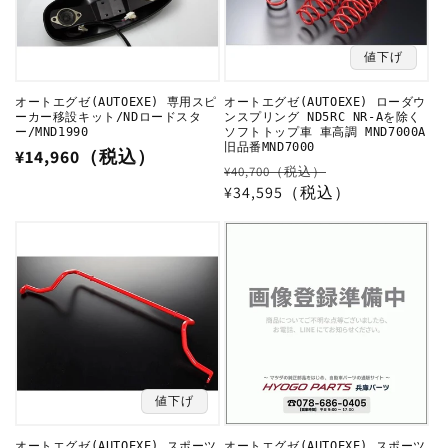
値下げ
オートエグゼ(AUTOEXE) 専用スピ
オートエグゼ(AUTOEXE) ローダウ
ーカー移設キット/NDロードスタ
ンスプリング ND5RC NR-Aを除く
ー/MND1990
ソフトトップ車 車高調 MND7000A
旧品番MND7000
通
¥14,960（税込）
通
セ
¥40,700（税込）
常
常
¥34,595（税込）
ー
価
価
ル
格
格
価
格
値下げ
オートエグゼ(AUTOEXE) スポーツ
オートエグゼ(AUTOEXE) スポーツ