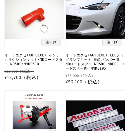
格
格
値下げ
値下げ
オートエグゼ(AUTOEXE) インテー
オートエグゼ(AUTOEXE) LEDフォ
クサクションキット/NDロードスタ
グランプキット 量産バンパー用
ー ND5RC/MND9610
NDロードスター ND5RC NDERC ロ
ードスターRF MND0195
通
セ
¥22,000（税込）
通
セ
¥66,000（税込）
常
¥18,700（税込）
ー
常
¥56,100（税込）
ー
価
ル
価
ル
格
価
格
価
格
格