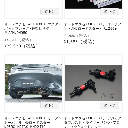
値下げ
値下げ
オートエグゼ(AUTOEXE) マスター
オートエグゼ(AUTOEXE) オーナメ
バックブレース/複数個所使
ント/NDロードスター/ A12000
用//MND4950
通
セ
¥1,980（税込）
通
セ
¥35,200（税込）
常
¥1,683（税込）
ー
常
¥29,920（税込）
ー
価
ル
価
ル
格
価
格
価
格
格
値下げ
値下げ
オートエグゼ(AUTOEXE) リアアン
オートエグゼ(AUTOEXE) アジャス
ダーパネル NDロードスター
タブルスタビライザーリンク(フロ
ND5RC NDERC MND2410
ント)/NDロードスター