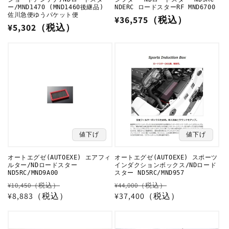
ー/MND1470 (MND1460後継品)
NDERC ロードスターRF MND6700
佐川急便ゆうパケット便
通
¥36,575（税込）
通
¥5,302（税込）
常
常
価
価
格
格
値下げ
値下げ
オートエグゼ(AUTOEXE) エアフィ
オートエグゼ(AUTOEXE) スポーツ
ルター/NDロードスター
インダクションボックス/NDロード
ND5RC/MND9A00
スター ND5RC/MND957
通
セ
通
セ
¥10,450（税込）
¥44,000（税込）
常
¥8,883（税込）
ー
常
¥37,400（税込）
ー
価
ル
価
ル
格
価
格
価