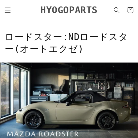
コンテ
カ
ンツに
HYOGOPARTS
ー
進む
ト
コ
ロードスター:NDロードスタ
レ
ー(オートエクゼ)
ク
シ
ョ
ン
: