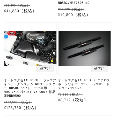
ND5RC/MSE7605-ND
通
セ
¥52,800（税込）
通
セ
¥22,000（税込）
常
¥44,880（税込）
ー
常
¥19,800（税込）
ー
価
ル
価
ル
格
価
格
価
格
格
値下げ
値下げ
オートエグゼ(AUTOEXE) ラムエア
オートエグゼ(AUTOEXE) エアロス
インテークシステム NDロードスタ
ポーツワイパーブレード/NDロード
ー ND5RC ソフトトップ車用
スター/MND0250
NDA1V5900(NDA1-V5-900) 旧品
通
セ
¥9,680（税込）
番MND9590
常
¥8,712（税込）
ー
通
セ
¥137,500（税込）
価
ル
常
¥123,750（税込）
ー
格
価
価
ル