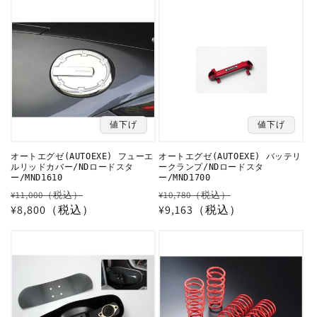
格
格
価
格
値下げ
値下げ
オートエグゼ(AUTOEXE) フューエ
オートエグゼ(AUTOEXE) バッテリ
ルリッドカバー/NDロードスタ
ークランプ/NDロードスタ
ー/MND1610
ー/MND1700
通
セ
通
セ
¥11,000（税込）
¥10,780（税込）
常
¥8,800（税込）
ー
常
¥9,163（税込）
ー
価
ル
価
ル
格
価
格
価
格
格