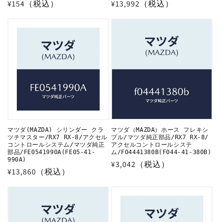
通
¥154（税込）
通
¥13,992（税込）
常
常
価
価
格
格
マツダ(MAZDA) シリンダー クラ
マツダ（MAZDA）ホース フレキシ
ツチマスター/RX7 RX-8/アクセル
ブル/マツダ純正部品/RX7 RX-8/
コントロールシステム/マツダ純正
アクセルコントロールシステ
部品/FE0541990A(FE05-41-
ム/F04441380B(F044-41-380B)
990A)
通
¥3,042（税込）
通
¥13,860（税込）
常
常
価
価
格
格