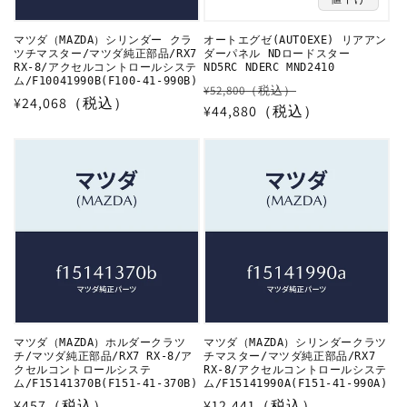
マツダ（MAZDA）シリンダー クラ
オートエグゼ(AUTOEXE) リアアン
ツチマスター/マツダ純正部品/RX7
ダーパネル NDロードスター
RX-8/アクセルコントロールシステ
ND5RC NDERC MND2410
ム/F10041990B(F100-41-990B)
通
セ
¥52,800（税込）
通
¥24,068（税込）
常
¥44,880（税込）
ー
常
価
ル
価
格
価
格
格
マツダ（MAZDA）ホルダークラツ
マツダ（MAZDA）シリンダークラツ
チ/マツダ純正部品/RX7 RX-8/ア
チマスター/マツダ純正部品/RX7
クセルコントロールシステ
RX-8/アクセルコントロールシステ
ム/F15141370B(F151-41-370B)
ム/F15141990A(F151-41-990A)
通
¥457（税込）
通
¥12,441（税込）