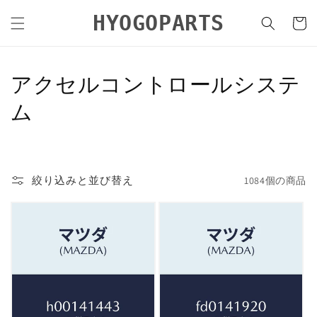
コンテ
カ
ンツに
HYOGOPARTS
ー
進む
ト
コ
アクセルコントロールシステ
レ
ム
ク
シ
絞り込みと並び替え
1084個の商品
ョ
ン
: