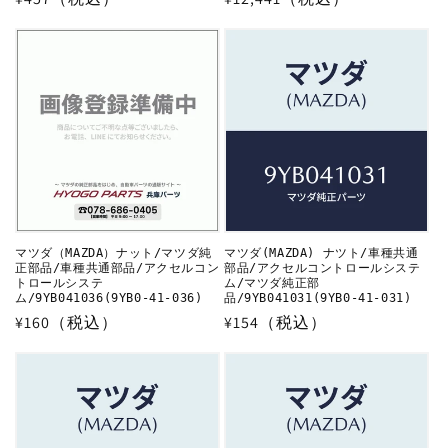
常
常
価
価
格
格
マツダ（MAZDA）ナット/マツダ純
マツダ(MAZDA) ナツト/車種共通
正部品/車種共通部品/アクセルコン
部品/アクセルコントロールシステ
トロールシステ
ム/マツダ純正部
ム/9YB041036(9YB0-41-036)
品/9YB041031(9YB0-41-031)
通
¥160（税込）
通
¥154（税込）
常
常
価
価
格
格