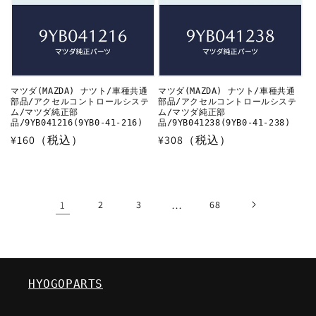
マツダ(MAZDA) ナツト/車種共通
マツダ(MAZDA) ナツト/車種共通
部品/アクセルコントロールシステ
部品/アクセルコントロールシステ
ム/マツダ純正部
ム/マツダ純正部
品/9YB041216(9YB0-41-216)
品/9YB041238(9YB0-41-238)
通
¥160（税込）
通
¥308（税込）
常
常
価
価
格
格
1
2
3
…
68
HYOGOPARTS