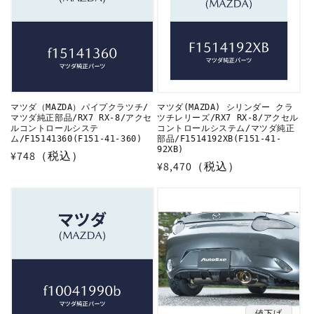
マツダ（MAZDA）パイプクラツチ/
マツダ(MAZDA) シリンダー クラ
マツダ純正部品/RX7 RX-8/アクセ
ツチレリーズ/RX7 RX-8/アクセル
ルコントロールシステ
コントロールシステム/マツダ純正
ム/F15141360(F151-41-360)
部品/F1514192XB(F151-41-
92XB)
通
¥748（税込）
通
¥8,470（税込）
常
常
価
価
格
格
値下げ