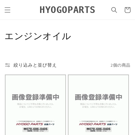
コンテ
カ
ンツに
HYOGOPARTS
ー
進む
ト
コ
エンジンオイル
レ
ク
絞り込みと並び替え
2個の商品
シ
ョ
ン
: