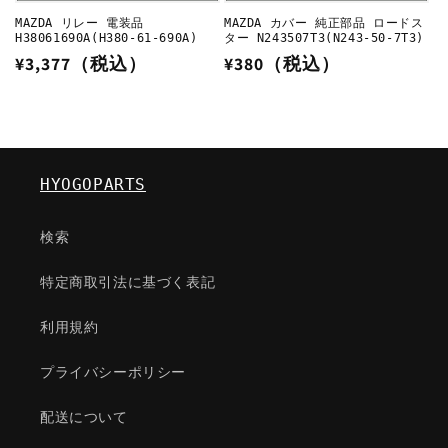
MAZDA リレー 電装品
MAZDA カバー 純正部品 ロードス
H38061690A(H380-61-690A)
ター N243507T3(N243-50-7T3)
通
¥3,377（税込）
通
¥380（税込）
常
常
価
価
格
格
HYOGOPARTS
検索
特定商取引法に基づく表記
利用規約
プライバシーポリシー
配送について