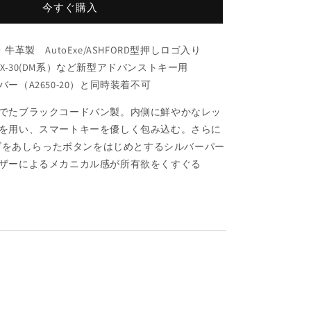
今すぐ購入
ゼ
)
(AUTOEXE)
レ
牛革製 AutoExe/ASHFORD型押しロゴ入り
ザ
）/CX-30(DM系）など新型アドバンストキー用
ー
ー（A2650-20）と同時装着不可
キ
ー
でたブラックコードバン製。内側に鮮やかなレッ
ホ
を用い、スマートキーを優しく包み込む。さらに
ル
Dロゴをあしらったボタンをはじめとするシルバーパー
ダ
ザーによるメカニカル感が所有欲をくすぐる
ー
馬
革・
牛
革
製
/MAA0005
の
数