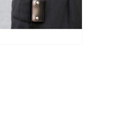
量
を
減
ら
す