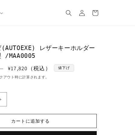
ロ
カ
グ
ー
イ
ト
ン
(AUTOEXE) レザーキーホルダー
/MAA0005
セ
¥17,820（税込）
）
値下げ
ー
クアウト時に計算されます。
ル
価
格
オ
ー
ト
カートに追加する
エ
グ