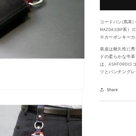
ゼ
(AUTOEXE
レ
コードバン(馬革)・
ザ
MAZDA3(BP系
ー
※カーボンキーカバ
キ
ー
表皮は耐久性に秀
ホ
ドの柔らかな牛革
ル
は、ASHFOR
ダ
ツとパンチングレ
ー
馬
Share
革・
牛
革
製
/MAA0005
の
数