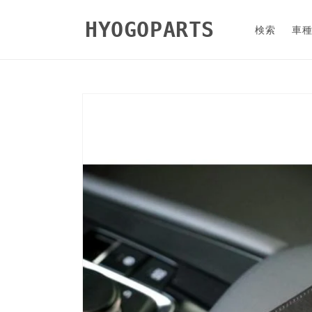
コンテ
ンツに
HYOGOPARTS
進む
検索
車
商品情
報にス
キップ