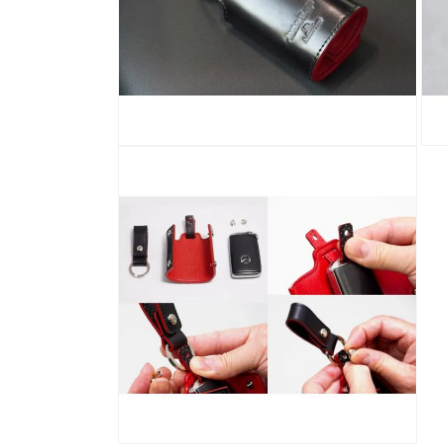
(1)
を
開
く
モ
モ
ー
ー
ダ
ダ
ル
ル
で
で
メ
メ
デ
デ
ィ
ィ
ア
ア
(2)
(3)
を
を
開
開
く
く