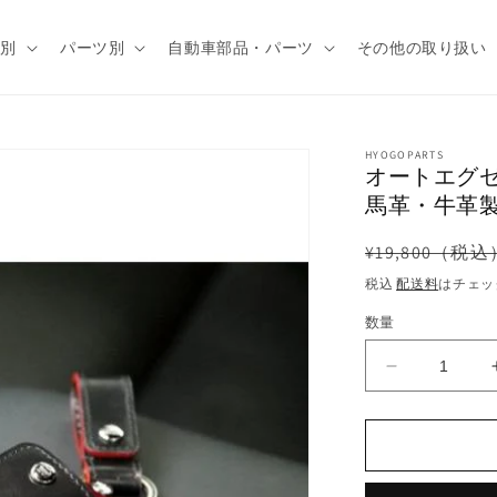
種別
パーツ別
自動車部品・パーツ
その他の取り扱い
HYOGOPARTS
オートエグゼ
馬革・牛革製 
通
¥19,800（税込
常
税込
配送料
はチェッ
価
数量
格
オ
ー
ト
エ
グ