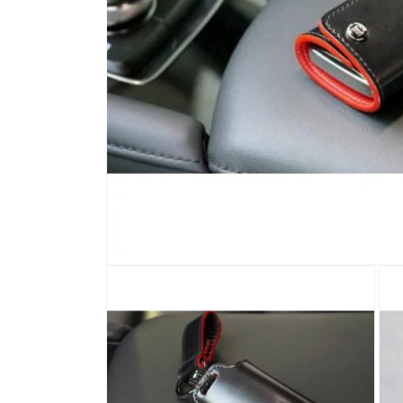
モ
ー
ダ
ル
で
メ
デ
ィ
ア