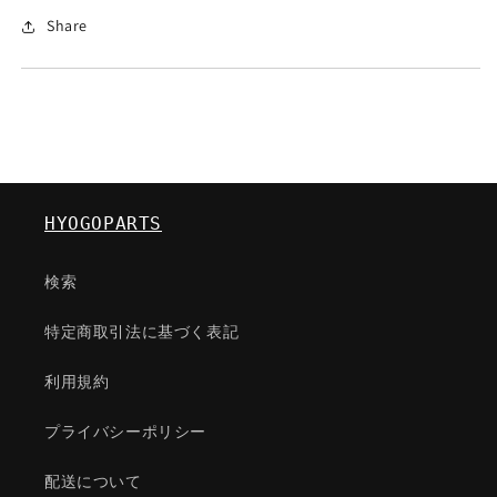
ク
ク
Share
タ
タ
ー
ー
2
2
枚
枚
セ
セ
ッ
ッ
ト/MAZDA3/
ト/MAZDA3/
A00167020(A001670-
A00167020(A001670-
HYOGOPARTS
20)
20)
ポ
ポ
検索
ス
ス
ト
ト
特定商取引法に基づく表記
投
投
函
函
利用規約
佐
佐
川
川
プライバシーポリシー
急
急
便
便
配送について