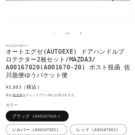
モ
ー
の
1
/
5
ダ
ル
で
HYOGOPARTS
オートエグゼ(AUTOEXE) ドアハンドルプ
メ
デ
ロテクター2枚セット/MAZDA3/
ィ
A00167020(A001670-20) ポスト投函 佐
ア
(1)
(2
川急便ゆうパケット便
を
開
通
¥3,883（税込）
く
常
税込
配送料
はチェックアウト時に計算されます。
価
カラー
格
ブラック（A00167020-）
シルバー（A00167002）
レッド（A00167003）