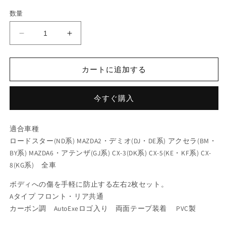
数量
オ
オ
ー
ー
ト
ト
カートに追加する
エ
エ
グ
グ
今すぐ購入
ゼ
ゼ
(AUTOEXE)
(AUTOEXE)
ド
ド
適合車種
ア
ア
ロードスター(ND系) MAZDA2・デミオ(DJ・DE系) アクセラ(BM・
ハ
ハ
BY系) MAZDA6・アテンザ(GJ系) CX-3(DK系) CX-5(KE・KF系) CX-
ン
ン
8(KG系) 全車
ド
ド
ル
ル
ボディへの傷を手軽に防止する左右2枚セット。
プ
プ
Aタイプ フロント・リア共通
ロ
ロ
カーボン調 AutoExeロゴ入り 両面テープ装着 PVC製
テ
テ