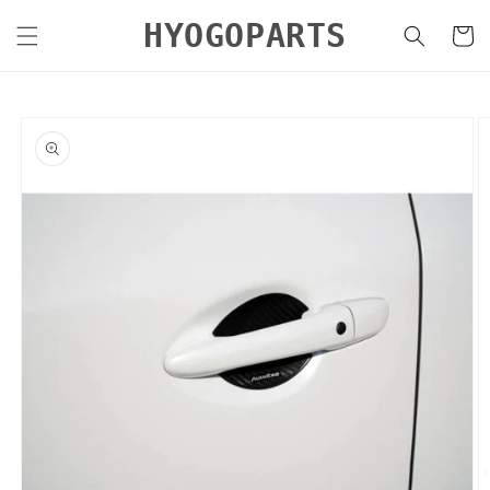
コンテ
カ
ンツに
HYOGOPARTS
ー
進む
ト
商品情
報にス
キップ