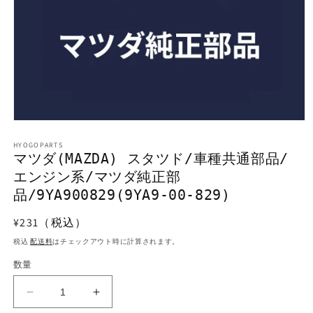
モ
ー
HYOGOPARTS
ダ
マツダ(MAZDA) スタツド/車種共通部品/
ル
エンジン系/マツダ純正部
で
メ
品/9YA900829(9YA9-00-829)
デ
ィ
通
¥231（税込）
ア
常
(1)
税込
配送料
はチェックアウト時に計算されます。
を
価
開
数量
格
く
マ
マ