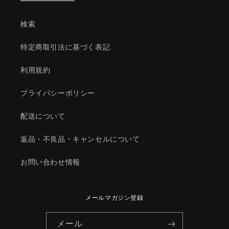
ツ
ツ
ダ
ダ
検索
純
純
正
正
特定商取引法に基づく表記
部
部
品/9YA900829(9YA9-
品/9YA900829(9YA9-
利用規約
00-
00-
829)
829)
プライバシーポリシー
の
の
数
数
配送について
量
量
を
を
返品・不良品・キャンセルについて
減
増
ら
や
お問い合わせ情報
す
す
メールマガジン登録
メール