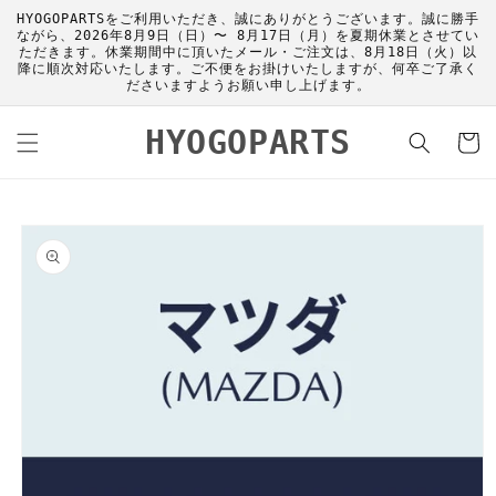
コンテ
HYOGOPARTSをご利用いただき、誠にありがとうございます。誠に勝手
ンツに
ながら、2026年8月9日（日）〜 8月17日（月）を夏期休業とさせてい
進む
ただきます。休業期間中に頂いたメール・ご注文は、8月18日（火）以
降に順次対応いたします。ご不便をお掛けいたしますが、何卒ご了承く
ださいますようお願い申し上げます。
カ
HYOGOPARTS
ー
ト
商品情
報にス
キップ