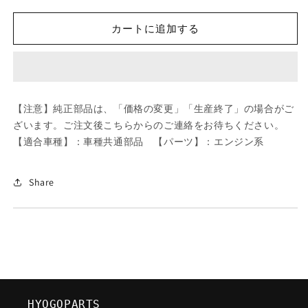
ツ
ツ
ダ
ダ
カートに追加する
(MAZDA)
(MAZDA)
ス
ス
タ
タ
ツ
ツ
ド/
ド/
【注意】純正部品は、「価格の変更」「生産終了」の場合がご
車
車
ざいます。ご注文後こちらからのご連絡をお待ちください。
種
種
【適合車種】：車種共通部品 【パーツ】：エンジン系
共
共
通
通
部
部
Share
品/
品/
エ
エ
ン
ン
ジ
ジ
ン
ン
系/
系/
マ
マ
HYOGOPARTS