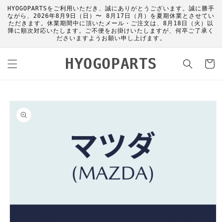
コンテ
HYOGOPARTSをご利用いただき、誠にありがとうございます。誠に勝手
ンツに
ながら、2026年8月9日（日）〜 8月17日（月）を夏期休業とさせてい
進む
ただきます。休業期間中に頂いたメール・ご注文は、8月18日（火）以
降に順次対応いたします。ご不便をお掛けいたしますが、何卒ご了承く
ださいますようお願い申し上げます。
カ
HYOGOPARTS
ー
ト
商品情
報にス
キップ