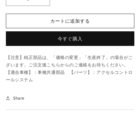
マ
マ
ツ
ツ
ダ
ダ
カートに追加する
(MAZDA)
(MAZDA)
ワ
ワ
ツ
ツ
今すぐ購入
シ
シ
ヤ
ヤ
【注意】純正部品は、「価格の変更」「生産終了」の場合がご
ー
ー
ざいます。ご注文後こちらからのご連絡をお待ちください。
フ
フ
【適合車種】：車種共通部品 【パーツ】：アクセルコントロ
ロ
ロ
ールシステム
ン
ン
ト
ト
ス
ス
Share
タ
タ
ビ
ビ
ラ
ラ
イ
イ
ザ
ザ