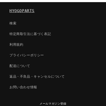
ー/
ー/
車
車
HYOGOPARTS
種
種
共
共
検索
通
通
部
部
特定商取引法に基づく表記
品/
品/
ア
ア
利用規約
ク
ク
セ
セ
プライバシーポリシー
ル
ル
コ
コ
配送について
ン
ン
ト
ト
返品・不良品・キャンセルについて
ロ
ロ
お問い合わせ情報
ー
ー
ル
ル
シ
シ
メールマガジン登録
ス
ス