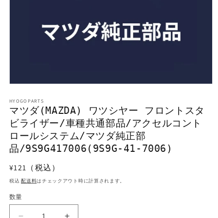
モ
ー
HYOGOPARTS
ダ
マツダ(MAZDA) ワツシヤー フロントスタ
ル
ビライザー/車種共通部品/アクセルコント
で
メ
ロールシステム/マツダ純正部
デ
品/9S9G417006(9S9G-41-7006)
ィ
ア
(1)
通
¥121（税込）
を
常
税込
配送料
はチェックアウト時に計算されます。
開
価
く
数量
格