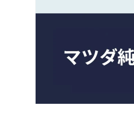
モ
ー
ダ
ル
で
メ