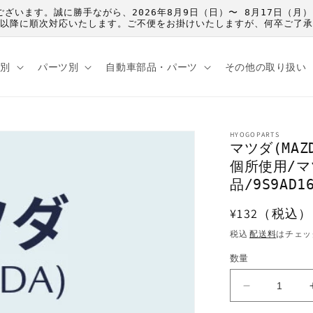
うございます。誠に勝手ながら、2026年8月9日（日）〜 8月17日
）以降に順次対応いたします。ご不便をお掛けいたしますが、何卒ご了
種別
パーツ別
自動車部品・パーツ
その他の取り扱い
HYOGOPARTS
マツダ(MA
個所使用/
品/9S9AD16
通
¥132（税込）
常
税込
配送料
はチェッ
価
数量
格
マ
ツ