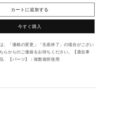
ダ
カートに追加する
(MAZDA)
ク
ラ
今すぐ購入
ン
プ/
は、「価格の変更」「生産終了」の場合がござい
車
ちらからのご連絡をお待ちください。【適合車
種
品 【パーツ】：複数個所使用
共
通
部
品/
複
数
個
所
使
用/