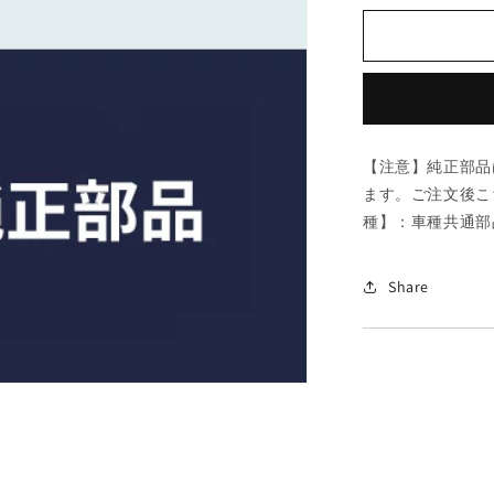
ダ
(MAZDA)
ク
ラ
ン
プ/
【注意】純正部品
車
ます。ご注文後こ
種
種】：車種共通部
共
通
部
Share
品/
複
数
個
所
使
用/