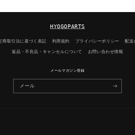
マ
ツ
ダ
純
HYOGOPARTS
正
部
定商取引法に基づく表記
利用規約
プライバシーポリシー
配送
品/9S9AD16
D1-
返品・不良品・キャンセルについて
お問い合わせ情報
6406)
の
数
メールマガジン登録
量
を
メール
減
ら
す