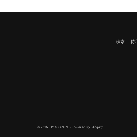
デ
ィ
ア
(1)
を
開
く
検索
特
© 2026,
HYOGOPARTS
Powered by Shopify