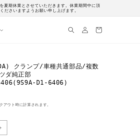
（月）を夏期休業とさせていただきます。休業期間中に頂
承くださいますようお願い申し上げます。
ロ
カ
グ
ー
イ
ト
ン
ZDA) クランプ/車種共通部品/複数
マツダ純正部
406(9S9A-D1-6406)
クアウト時に計算されます。
マ
ツ