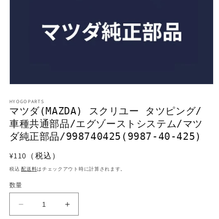
モ
ー
HYOGOPARTS
ダ
マツダ(MAZDA) スクリユー タツピング/
ル
車種共通部品/エグゾーストシステム/マツ
で
メ
ダ純正部品/998740425(9987-40-425)
デ
ィ
通
¥110（税込）
ア
常
(1)
税込
配送料
はチェックアウト時に計算されます。
を
価
開
数量
格
く
マ
マ