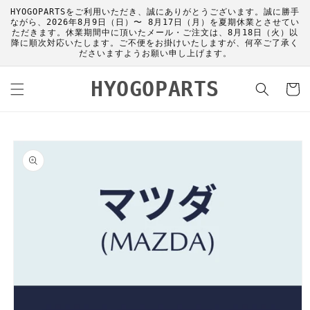
コンテ
HYOGOPARTSをご利用いただき、誠にありがとうございます。誠に勝手
ンツに
ながら、2026年8月9日（日）〜 8月17日（月）を夏期休業とさせてい
進む
ただきます。休業期間中に頂いたメール・ご注文は、8月18日（火）以
降に順次対応いたします。ご不便をお掛けいたしますが、何卒ご了承く
ださいますようお願い申し上げます。
カ
HYOGOPARTS
ー
ト
商品情
報にス
キップ