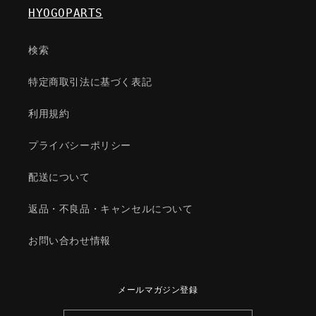
エ
エ
HYOGOPARTS
グ
グ
ゾ
ゾ
検索
ー
ー
ス
ス
特定商取引法に基づく表記
ト
ト
シ
シ
利用規約
ス
ス
テ
テ
プライバシーポリシー
ム/
ム/
マ
マ
配送について
ツ
ツ
返品・不良品・キャンセルについて
ダ
ダ
純
純
お問い合わせ情報
正
正
部
部
品/998740425(9987-
品/998740425(9987-
メールマガジン登録
40-
40-
425)
425)