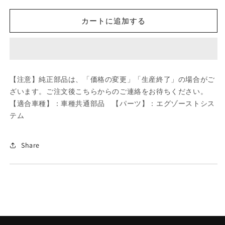
ツ
ツ
ダ
ダ
カートに追加する
(MAZDA)
(MAZDA)
ス
ス
ク
ク
リ
リ
ユ
ユ
【注意】純正部品は、「価格の変更」「生産終了」の場合がご
ー
ー
ざいます。ご注文後こちらからのご連絡をお待ちください。
タ
タ
【適合車種】：車種共通部品 【パーツ】：エグゾーストシス
ツ
ツ
テム
ピ
ピ
ン
ン
グ/
グ/
Share
車
車
種
種
共
共
通
通
部
部
品/
品/