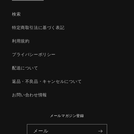
ハ
ハ
イ
イ
検索
ブ
ブ
リ
リ
特定商取引法に基づく表記
ッ
ッ
ド
ド
利用規約
関
関
連/
連/
プライバシーポリシー
マ
マ
ツ
ツ
配送について
ダ
ダ
返品・不良品・キャンセルについて
純
純
正
正
お問い合わせ情報
部
部
品/998630516B(9986-
品/998630516B(9986-
30-
30-
516B)
516B)
メールマガジン登録
の
の
数
数
メール