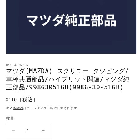
モ
ー
HYOGOPARTS
ダ
マツダ(MAZDA) スクリユー タツピング/
ル
車種共通部品/ハイブリッド関連/マツダ純
で
メ
正部品/998630516B(9986-30-516B)
デ
ィ
通
¥110（税込）
ア
常
(1)
税込
配送料
はチェックアウト時に計算されます。
を
価
開
数量
格
く
マ
マ