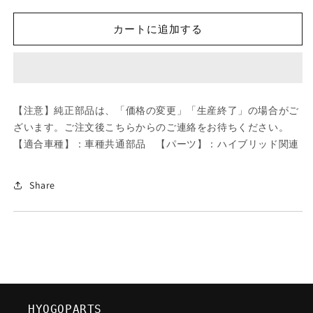
ツ
ツ
ダ
ダ
カートに追加する
(MAZDA)
(MAZDA)
ス
ス
ク
ク
リ
リ
ユ
ユ
【注意】純正部品は、「価格の変更」「生産終了」の場合がご
ー
ー
ざいます。ご注文後こちらからのご連絡をお待ちください。
タ
タ
【適合車種】：車種共通部品 【パーツ】：ハイブリッド関連
ツ
ツ
ピ
ピ
ン
ン
Share
グ/
グ/
車
車
種
種
共
共
通
通
部
部
品/
品/
HYOGOPARTS