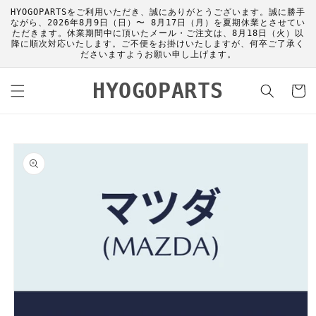
コンテ
HYOGOPARTSをご利用いただき、誠にありがとうございます。誠に勝手
ンツに
ながら、2026年8月9日（日）〜 8月17日（月）を夏期休業とさせてい
進む
ただきます。休業期間中に頂いたメール・ご注文は、8月18日（火）以
降に順次対応いたします。ご不便をお掛けいたしますが、何卒ご了承く
ださいますようお願い申し上げます。
カ
HYOGOPARTS
ー
ト
商品情
報にス
キップ