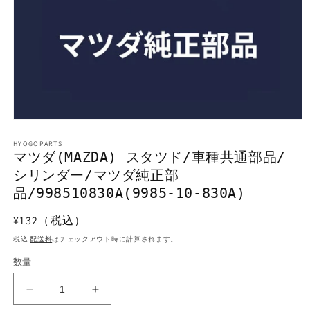
モ
ー
HYOGOPARTS
ダ
マツダ(MAZDA) スタツド/車種共通部品/
ル
シリンダー/マツダ純正部
で
メ
品/998510830A(9985-10-830A)
デ
ィ
通
¥132（税込）
ア
常
(1)
税込
配送料
はチェックアウト時に計算されます。
を
価
開
数量
格
く
マ
マ