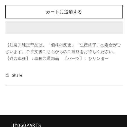
ツ
ツ
ダ
ダ
カートに追加する
(MAZDA)
(MAZDA)
ス
ス
タ
タ
ツ
ツ
ド/
ド/
【注意】純正部品は、「価格の変更」「生産終了」の場合がご
車
車
ざいます。ご注文後こちらからのご連絡をお待ちください。
種
種
【適合車種】：車種共通部品 【パーツ】：シリンダー
共
共
通
通
部
部
Share
品/
品/
シ
シ
リ
リ
ン
ン
ダ
ダ
ー/
ー/
マ
マ
HYOGOPARTS