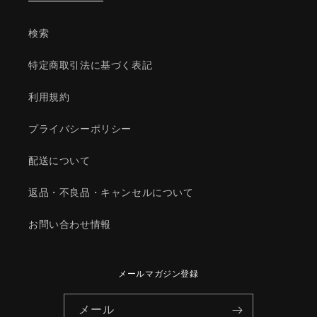
ツ
ツ
ダ
ダ
検索
純
純
正
正
特定商取引法に基づく表記
部
部
品/998510830A(9985-
品/998510830A(9985-
利用規約
10-
10-
830A)
830A)
プライバシーポリシー
の
の
数
数
配送について
量
量
を
を
返品・不良品・キャンセルについて
減
増
ら
や
お問い合わせ情報
す
す
メールマガジン登録
メール