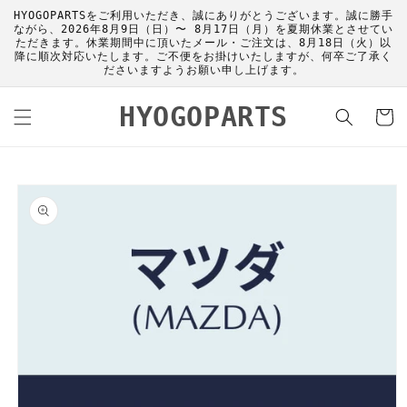
コンテ
HYOGOPARTSをご利用いただき、誠にありがとうございます。誠に勝手
ンツに
ながら、2026年8月9日（日）〜 8月17日（月）を夏期休業とさせてい
進む
ただきます。休業期間中に頂いたメール・ご注文は、8月18日（火）以
降に順次対応いたします。ご不便をお掛けいたしますが、何卒ご了承く
ださいますようお願い申し上げます。
カ
HYOGOPARTS
ー
ト
商品情
報にス
キップ