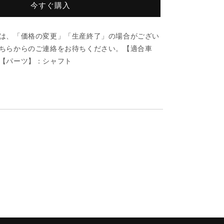
ル
今すぐ購入
ト/
車
は、「価格の変更」「生産終了」の場合がござい
種
ちらからのご連絡をお待ちください。【適合車
共
【パーツ】：シャフト
通/
シ
ャ
フ
ト/
マ
ツ
ダ
純
正
部
75(9981-
品/998111475(9981-
11-
475)