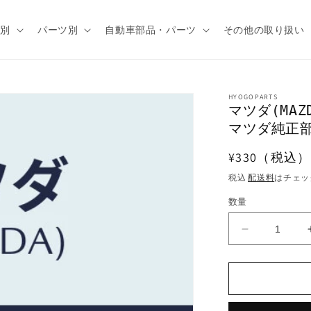
種別
パーツ別
自動車部品・パーツ
その他の取り扱い
HYOGOPARTS
マツダ(MA
マツダ純正部品/
通
¥330（税込）
常
税込
配送料
はチェッ
価
数量
格
マ
ツ
ダ
(MAZDA)
ボ