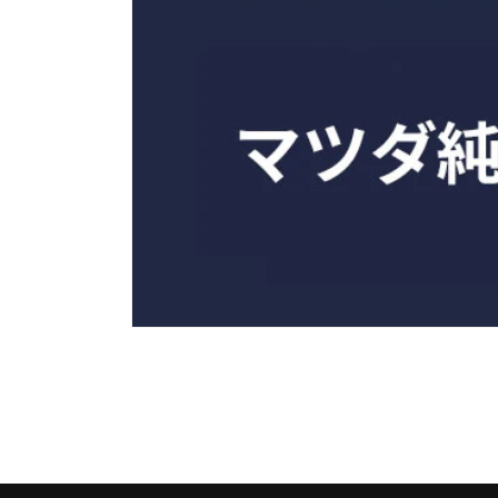
モ
ー
ダ
ル
で
メ
デ
ィ
ア