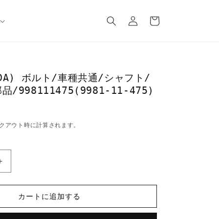
ロ
カ
グ
ー
イ
ト
ン
ZDA) ボルト/車種共通/シャフト/
998111475(9981-11-475)
クアウト時に計算されます。
マ
ツ
ダ
カートに追加する
(MAZDA)
ボ