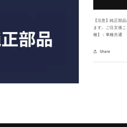
ル
ト/
車
【注意】純正部品
種
ます。ご注文後こ
共
種】：車種共通 
通/
シ
ャ
Share
フ
ト/
マ
ツ
ダ
純
正
部
品/9981114
11-
475)