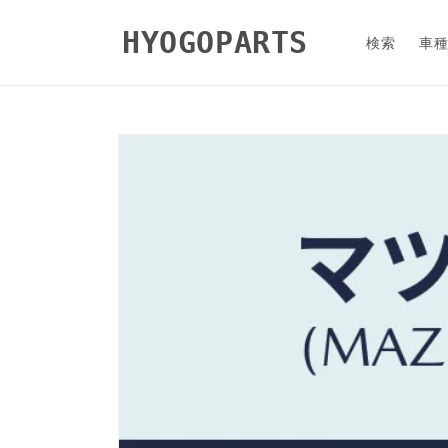
コンテ
ンツに
HYOGOPARTS
進む
検索
車
商品情
報にス
キップ