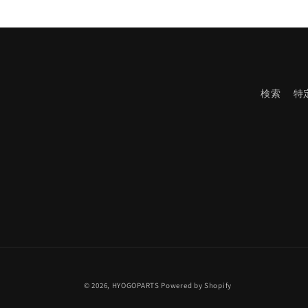
デ
ィ
ア
(1)
を
開
く
検索
特
© 2026,
HYOGOPARTS
Powered by Shopify