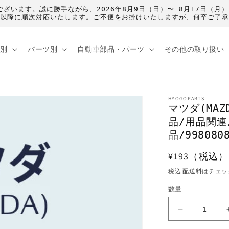
うございます。誠に勝手ながら、2026年8月9日（日）〜 8月17日
）以降に順次対応いたします。ご不便をお掛けいたしますが、何卒ご了
種別
パーツ別
自動車部品・パーツ
その他の取り扱い
HYOGOPARTS
マツダ(MA
品/用品関連
品/9980808
通
¥193（税込）
常
税込
配送料
はチェッ
価
数量
格
マ
ツ