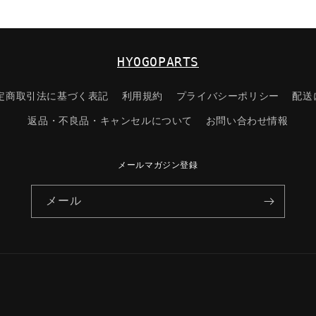
連/
マ
ツ
ダ
HYOGOPARTS
純
正
定商取引法に基づく表記
利用規約
プライバシーポリシー
配送
部
品/9980808
返品・不良品・キャンセルについて
お問い合わせ情報
80-
822)
の
メールマガジン登録
数
量
メール
を
減
ら
す