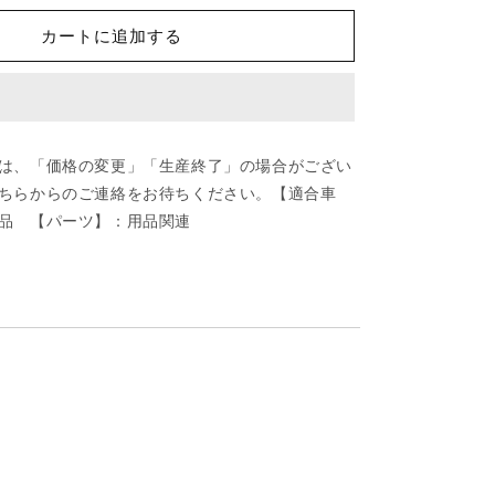
ダ
カートに追加する
(MAZDA)
ボ
ル
ト
ソ
は、「価格の変更」「生産終了」の場合がござい
ケ
ちらからのご連絡をお待ちください。【適合車
ツ
品 【パーツ】：用品関連
ト/
車
種
共
通
部
品/
用
品
関