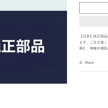
ダ
(MAZDA)
ボ
ル
ト
ソ
【注意】純正部品
ケ
ます。ご注文後こ
ツ
種】：車種共通部
ト/
車
種
Share
共
通
部
品/
用
品
関