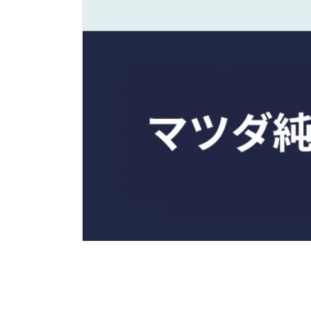
モ
ー
ダ
ル
で
メ