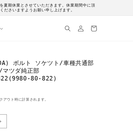
（月）を夏期休業とさせていただきます。休業期間中に頂
承くださいますようお願い申し上げます。
ロ
カ
グ
ー
イ
ト
ン
ZDA) ボルト ソケツト/車種共通部
/マツダ純正部
22(9980-80-822)
クアウト時に計算されます。
マ
ツ