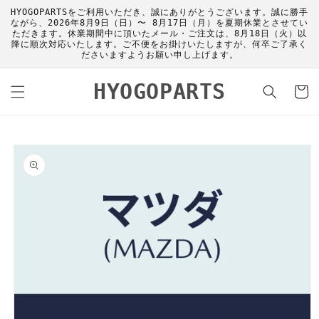
コンテ
HYOGOPARTSをご利用いただき、誠にありがとうございます。誠に勝手
ンツに
ながら、2026年8月9日（日）〜 8月17日（月）を夏期休業とさせてい
進む
ただきます。休業期間中に頂いたメール・ご注文は、8月18日（火）以
降に順次対応いたします。ご不便をお掛けいたしますが、何卒ご了承く
ださいますようお願い申し上げます。
カ
HYOGOPARTS
ー
ト
商品情
報にス
キップ