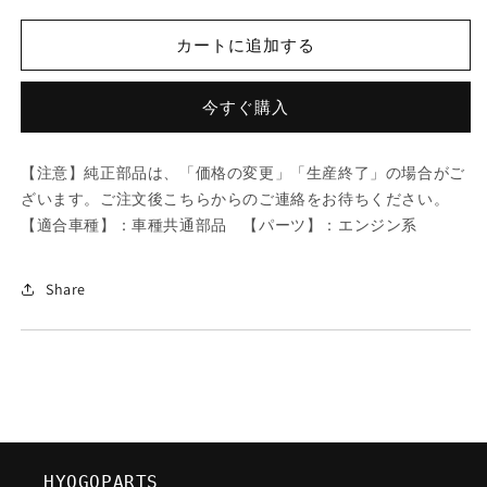
ツ
ツ
ダ
ダ
カートに追加する
(MAZDA)
(MAZDA)
ボ
ボ
ル
ル
今すぐ購入
ト
ト
フ
フ
【注意】純正部品は、「価格の変更」「生産終了」の場合がご
ラ
ラ
ざいます。ご注文後こちらからのご連絡をお待ちください。
ン
ン
【適合車種】：車種共通部品 【パーツ】：エンジン系
ジ/
ジ/
車
車
種
種
Share
共
共
通
通
部
部
品/
品/
エ
エ
ン
ン
ジ
ジ
HYOGOPARTS