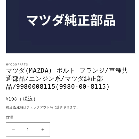
モ
ー
HYOGOPARTS
ダ
マツダ(MAZDA) ボルト フランジ/車種共
ル
通部品/エンジン系/マツダ純正部
で
メ
品/9980008115(9980-00-8115)
デ
ィ
通
¥198（税込）
ア
常
(1)
税込
配送料
はチェックアウト時に計算されます。
を
価
開
数量
格
く
マ
マ