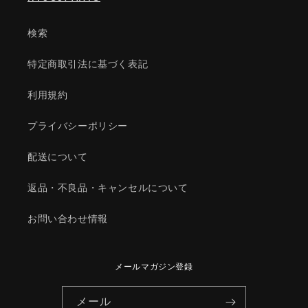
ン
ン
系/
系/
検索
マ
マ
ツ
ツ
特定商取引法に基づく表記
ダ
ダ
純
純
利用規約
正
正
部
部
プライバシーポリシー
品/9980008115(9980-
品/9980008115(9980-
00-
00-
配送について
8115)
8115)
の
の
返品・不良品・キャンセルについて
数
数
量
量
お問い合わせ情報
を
を
減
増
ら
や
メールマガジン登録
す
す
メール