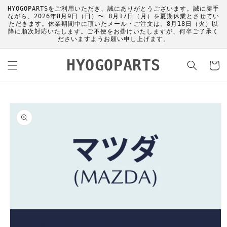
コンテ
HYOGOPARTSをご利用いただき、誠にありがとうございます。誠に勝手
ンツに
ながら、2026年8月9日（日）〜 8月17日（月）を夏期休業とさせてい
進む
ただきます。休業期間中に頂いたメール・ご注文は、8月18日（火）以
降に順次対応いたします。ご不便をお掛けいたしますが、何卒ご了承く
ださいますようお願い申し上げます。
カ
HYOGOPARTS
ー
ト
商品情
報にス
キップ