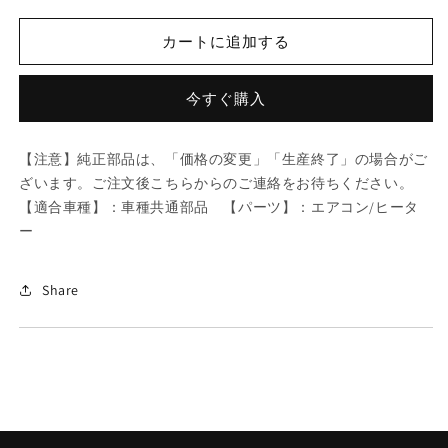
ツ
ツ
ダ
ダ
カートに追加する
(MAZDA)
(MAZDA)
ボ
ボ
ル
ル
今すぐ購入
ト
ト
フ
フ
【注意】純正部品は、「価格の変更」「生産終了」の場合がご
ラ
ラ
ざいます。ご注文後こちらからのご連絡をお待ちください。
ン
ン
【適合車種】：車種共通部品 【パーツ】：エアコン/ヒータ
ジ/
ジ/
ー
車
車
種
種
共
共
Share
通
通
部
部
品/
品/
エ
エ
ア
ア
コ
コ