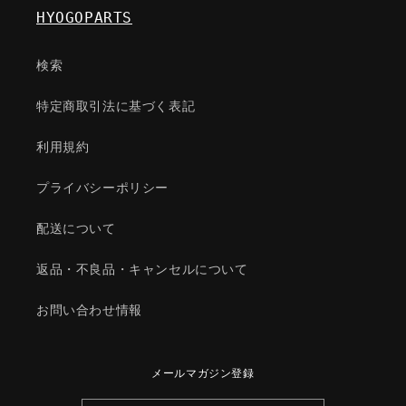
ン/
ン/
HYOGOPARTS
ヒ
ヒ
ー
ー
検索
タ
タ
ー/
ー/
特定商取引法に基づく表記
マ
マ
ツ
ツ
利用規約
ダ
ダ
純
純
プライバシーポリシー
正
正
部
部
配送について
品/997961090(9979-
品/997961090(9979-
61-
61-
返品・不良品・キャンセルについて
090)
090)
の
の
お問い合わせ情報
数
数
量
量
を
を
メールマガジン登録
減
増