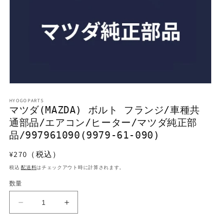
モ
ー
HYOGOPARTS
ダ
マツダ(MAZDA) ボルト フランジ/車種共
ル
通部品/エアコン/ヒーター/マツダ純正部
で
メ
品/997961090(9979-61-090)
デ
ィ
通
¥270（税込）
ア
常
(1)
税込
配送料
はチェックアウト時に計算されます。
を
価
開
数量
格
く
マ
マ