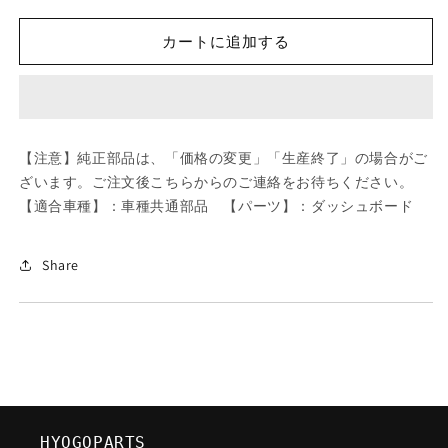
ツ
ツ
ダ
ダ
カートに追加する
(MAZDA)
(MAZDA)
ボ
ボ
ル
ル
ト
ト
フ
フ
【注意】純正部品は、「価格の変更」「生産終了」の場合がご
ラ
ラ
ざいます。ご注文後こちらからのご連絡をお待ちください。
ン
ン
【適合車種】：車種共通部品 【パーツ】：ダッシュボード
ジ/
ジ/
車
車
種
種
Share
共
共
通
通
部
部
品/
品/
ダ
ダ
ッ
ッ
シ
シ
HYOGOPARTS