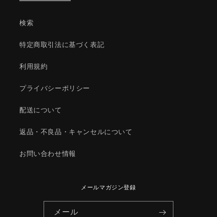
ュ
ュ
ボ
ボ
検索
ー
ー
ド/
ド/
特定商取引法に基づく表記
マ
マ
ツ
ツ
利用規約
ダ
ダ
純
純
プライバシーポリシー
正
正
部
部
配送について
品/997960890(9979-
品/997960890(9979-
60-
60-
返品・不良品・キャンセルについて
890)
890)
の
の
お問い合わせ情報
数
数
量
量
を
を
メールマガジン登録
減
増
ら
や
メール