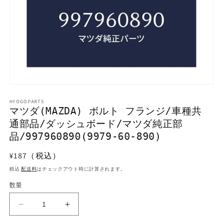
モ
ー
HYOGOPARTS
ダ
マツダ(MAZDA) ボルト フランジ/車種共
ル
通部品/ダッシュボード/マツダ純正部
で
メ
品/997960890(9979-60-890)
デ
ィ
通
¥187（税込）
ア
常
(1)
税込
配送料
はチェックアウト時に計算されます。
を
価
開
数量
格
く
マ
マ