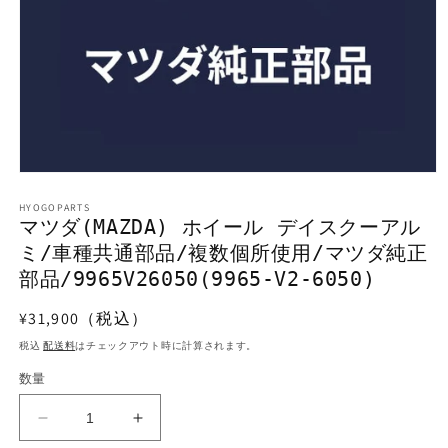
モ
ー
HYOGOPARTS
ダ
マツダ(MAZDA) ホイール デイスクーアル
ル
ミ/車種共通部品/複数個所使用/マツダ純正
で
メ
部品/9965V26050(9965-V2-6050)
デ
ィ
通
¥31,900（税込）
ア
常
(1)
税込
配送料
はチェックアウト時に計算されます。
を
価
開
数量
格
く
マ
マ