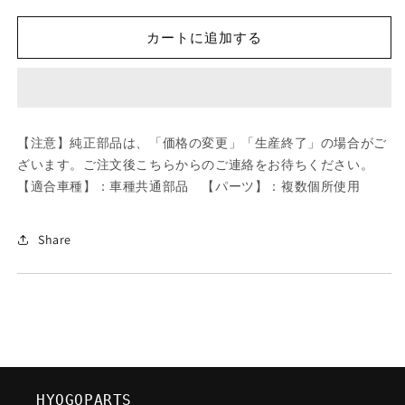
ツ
ツ
ダ
ダ
カートに追加する
(MAZDA)
(MAZDA)
ホ
ホ
イ
イ
ー
ー
ル
ル
【注意】純正部品は、「価格の変更」「生産終了」の場合がご
デ
デ
ざいます。ご注文後こちらからのご連絡をお待ちください。
イ
イ
【適合車種】：車種共通部品 【パーツ】：複数個所使用
ス
ス
ク
ク
ー
ー
Share
ア
ア
ル
ル
ミ/
ミ/
車
車
種
種
共
共
通
通
HYOGOPARTS