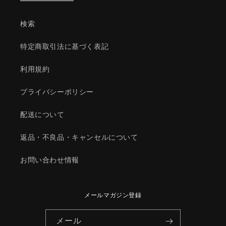
部
部
品/
品/
検索
複
複
数
数
特定商取引法に基づく表記
個
個
所
所
利用規約
使
使
用/
用/
プライバシーポリシー
マ
マ
ツ
ツ
配送について
ダ
ダ
返品・不良品・キャンセルについて
純
純
正
正
お問い合わせ情報
部
部
品/9965V26050(9965-
品/9965V26050(9965-
V2-
V2-
6050)
6050)
メールマガジン登録
の
の
数
数
メール