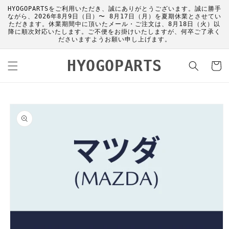
コンテ
HYOGOPARTSをご利用いただき、誠にありがとうございます。誠に勝手
ンツに
ながら、2026年8月9日（日）〜 8月17日（月）を夏期休業とさせてい
進む
ただきます。休業期間中に頂いたメール・ご注文は、8月18日（火）以
降に順次対応いたします。ご不便をお掛けいたしますが、何卒ご了承く
ださいますようお願い申し上げます。
カ
HYOGOPARTS
ー
ト
商品情
報にス
キップ