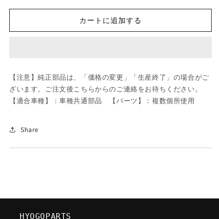
ツ
ツ
ダ
ダ
カートに追加する
(MAZDA)
(MAZDA)
ホ
ホ
イ
イ
ー
ー
ル
ル
【注意】純正部品は、「価格の変更」「生産終了」の場合がご
デ
デ
ざいます。ご注文後こちらからのご連絡をお待ちください。
イ
イ
【適合車種】：車種共通部品 【パーツ】：複数個所使用
ス
ス
ク
ク
ー
ー
Share
ア
ア
ル
ル
ミ/
ミ/
車
車
種
種
共
共
通
通
HYOGOPARTS