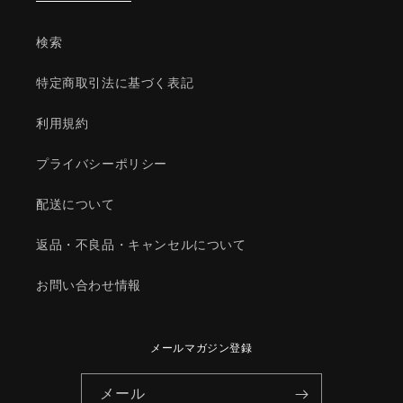
部
部
品/
品/
検索
複
複
数
数
特定商取引法に基づく表記
個
個
所
所
利用規約
使
使
用/
用/
プライバシーポリシー
マ
マ
ツ
ツ
配送について
ダ
ダ
返品・不良品・キャンセルについて
純
純
正
正
お問い合わせ情報
部
部
品/9965C87080(9965-
品/9965C87080(9965-
C8-
C8-
7080)
7080)
メールマガジン登録
の
の
数
数
メール