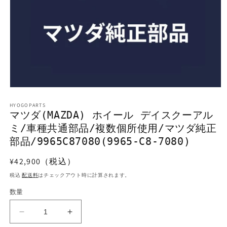
モ
ー
HYOGOPARTS
ダ
マツダ(MAZDA) ホイール デイスクーアル
ル
ミ/車種共通部品/複数個所使用/マツダ純正
で
メ
部品/9965C87080(9965-C8-7080)
デ
ィ
通
¥42,900（税込）
ア
常
(1)
税込
配送料
はチェックアウト時に計算されます。
を
価
開
数量
格
く
マ
マ