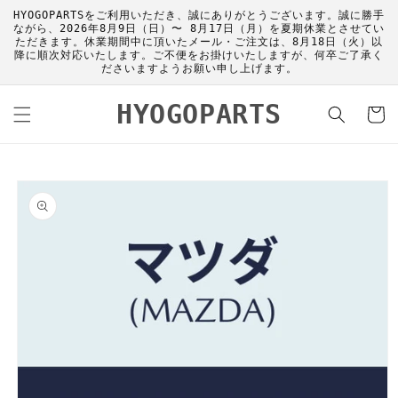
コンテ
HYOGOPARTSをご利用いただき、誠にありがとうございます。誠に勝手
ンツに
ながら、2026年8月9日（日）〜 8月17日（月）を夏期休業とさせてい
進む
ただきます。休業期間中に頂いたメール・ご注文は、8月18日（火）以
降に順次対応いたします。ご不便をお掛けいたしますが、何卒ご了承く
ださいますようお願い申し上げます。
カ
HYOGOPARTS
ー
ト
商品情
報にス
キップ