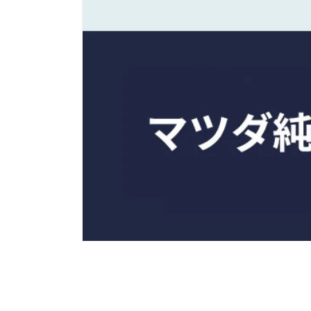
モ
ー
ダ
ル
で
メ