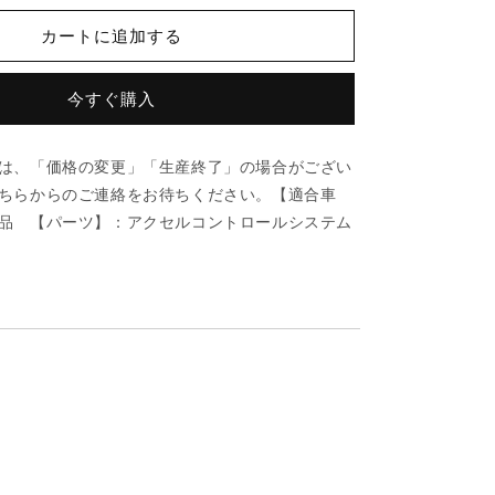
ダ
カートに追加する
(MAZDA)
ボ
ル
今すぐ購入
ト
フ
は、「価格の変更」「生産終了」の場合がござい
ラ
ちらからのご連絡をお待ちください。【適合車
ン
品 【パーツ】：アクセルコントロールシステム
ジ/
車
種
共
通
部
品/
ア
ク
セ