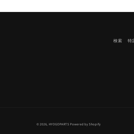
デ
ィ
ア
(1)
を
開
く
検索
特
© 2026,
HYOGOPARTS
Powered by Shopify