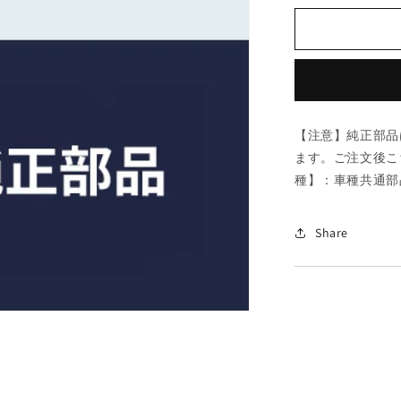
ダ
(MAZDA)
ボ
ル
ト
フ
【注意】純正部品
ラ
ます。ご注文後こ
ン
種】：車種共通部
ジ/
車
種
Share
共
通
部
品/
ア
ク
セ