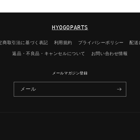
ル
コ
ン
ト
HYOGOPARTS
ロ
ー
定商取引法に基づく表記
利用規約
プライバシーポリシー
配送
ル
シ
返品・不良品・キャンセルについて
お問い合わせ情報
ス
テ
メールマガジン登録
ム/
マ
メール
ツ
ダ
純
正
部
品/9945410
41-