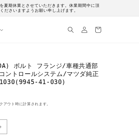
（月）を夏期休業とさせていただきます。休業期間中に頂
承くださいますようお願い申し上げます。
ロ
カ
グ
ー
イ
ト
ン
ZDA) ボルト フランジ/車種共通部
ルコントロールシステム/マツダ純正
1030(9945-41-030)
クアウト時に計算されます。
マ
ツ