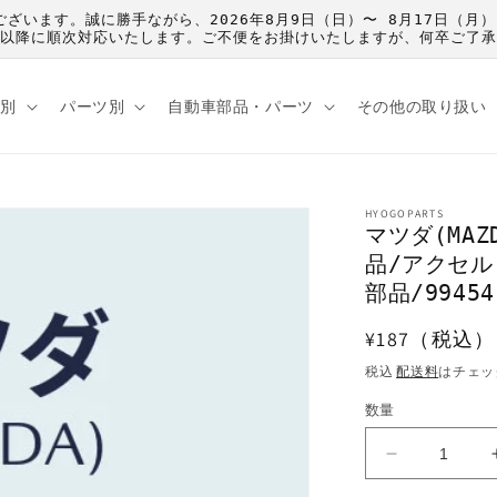
うございます。誠に勝手ながら、2026年8月9日（日）〜 8月17日
）以降に順次対応いたします。ご不便をお掛けいたしますが、何卒ご了
種別
パーツ別
自動車部品・パーツ
その他の取り扱い
HYOGOPARTS
マツダ(MA
品/アクセ
部品/99454
通
¥187（税込）
常
税込
配送料
はチェッ
価
数量
格
マ
ツ