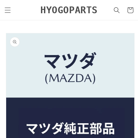
コンテ
カ
ンツに
HYOGOPARTS
ー
進む
ト
商品情
報にス
キップ