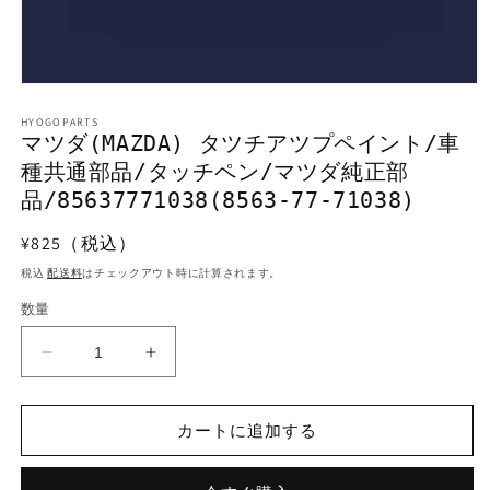
モ
ー
HYOGOPARTS
ダ
マツダ(MAZDA) タツチアツプペイント/車
ル
種共通部品/タッチペン/マツダ純正部
で
メ
品/85637771038(8563-77-71038)
デ
ィ
通
¥825（税込）
ア
常
(1)
税込
配送料
はチェックアウト時に計算されます。
を
価
開
数量
格
く
マ
マ
ツ
ツ
ダ
ダ
カートに追加する
(MAZDA)
(MAZDA)
タ
タ