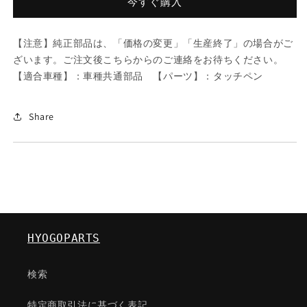
ツ
ツ
今すぐ購入
チ
チ
ア
ア
【注意】純正部品は、「価格の変更」「生産終了」の場合がご
ツ
ツ
ざいます。ご注文後こちらからのご連絡をお待ちください。
プ
プ
【適合車種】：車種共通部品 【パーツ】：タッチペン
ペ
ペ
イ
イ
ン
ン
Share
ト/
ト/
車
車
種
種
共
共
通
通
部
部
品/
品/
HYOGOPARTS
タ
タ
ッ
ッ
検索
チ
チ
ペ
ペ
特定商取引法に基づく表記