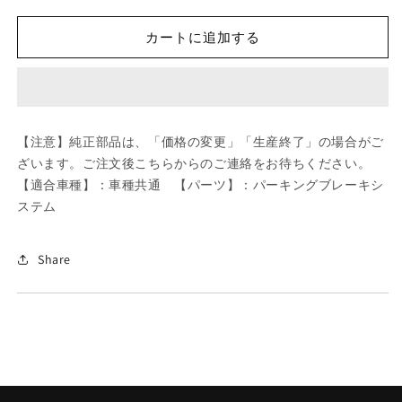
ツ
ツ
ダ
ダ
カートに追加する
(MAZDA)
(MAZDA)
CABLE/
CABLE/
車
車
種
種
共
共
【注意】純正部品は、「価格の変更」「生産終了」の場合がご
通/
通/
ざいます。ご注文後こちらからのご連絡をお待ちください。
パ
パ
【適合車種】：車種共通 【パーツ】：パーキングブレーキシ
ー
ー
ステム
キ
キ
ン
ン
グ
グ
Share
ブ
ブ
レ
レ
ー
ー
キ
キ
シ
シ
ス
ス