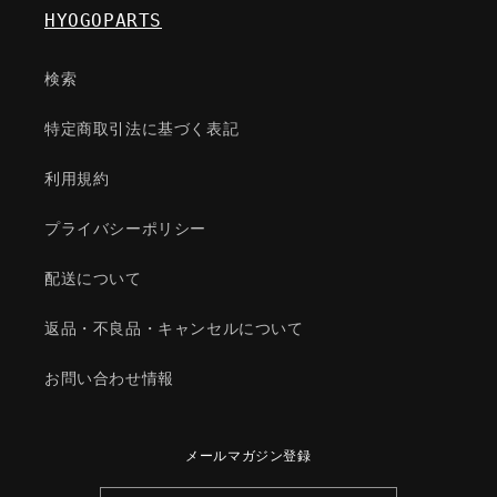
テ
テ
HYOGOPARTS
ム/
ム/
マ
マ
検索
ツ
ツ
ダ
ダ
特定商取引法に基づく表記
純
純
正
正
利用規約
部
部
品/295844420(2958-
品/295844420(2958-
プライバシーポリシー
44-
44-
420)
420)
配送について
の
の
数
数
返品・不良品・キャンセルについて
量
量
を
を
お問い合わせ情報
減
増
ら
や
す
す
メールマガジン登録