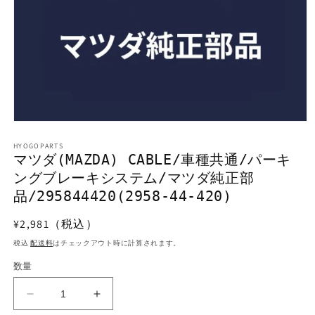
モ
ー
HYOGOPARTS
ダ
マツダ(MAZDA) CABLE/車種共通/パーキ
ル
ングブレーキシステム/マツダ純正部
で
メ
品/295844420(2958-44-420)
デ
ィ
通
¥2,981（税込）
ア
常
(1)
税込
配送料
はチェックアウト時に計算されます。
を
価
開
数量
格
く
マ
マ