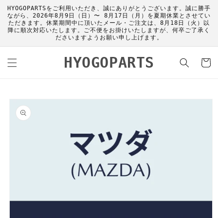
コンテ
HYOGOPARTSをご利用いただき、誠にありがとうございます。誠に勝手
ンツに
ながら、2026年8月9日（日）〜 8月17日（月）を夏期休業とさせてい
進む
ただきます。休業期間中に頂いたメール・ご注文は、8月18日（火）以
降に順次対応いたします。ご不便をお掛けいたしますが、何卒ご了承く
ださいますようお願い申し上げます。
カ
HYOGOPARTS
ー
ト
商品情
報にス
キップ