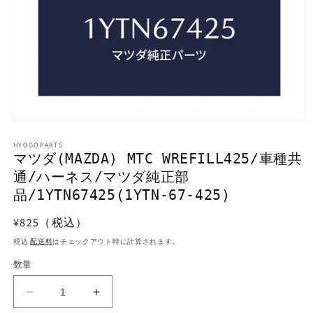
モ
ー
HYOGOPARTS
ダ
マツダ(MAZDA) MTC WREFILL425/車種共
ル
通/ハーネス/マツダ純正部
で
メ
品/1YTN67425(1YTN-67-425)
デ
ィ
通
¥825（税込）
ア
常
(1)
税込
配送料
はチェックアウト時に計算されます。
を
価
開
数量
格
く
マ
マ