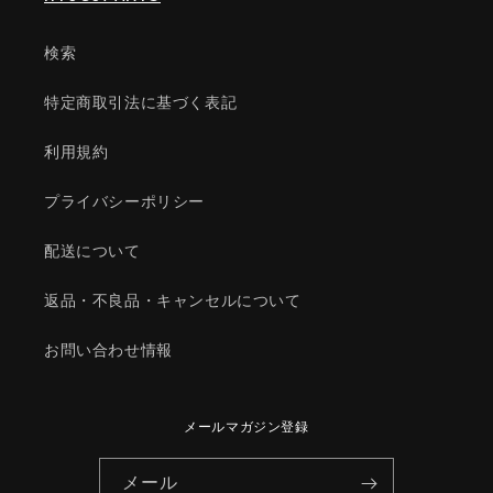
品/1YTN67425(1YTN-
品/1YTN67425(1YTN-
67-
67-
425)
425)
検索
の
の
数
数
特定商取引法に基づく表記
量
量
利用規約
を
を
減
増
プライバシーポリシー
ら
や
す
す
配送について
返品・不良品・キャンセルについて
お問い合わせ情報
メールマガジン登録
メール