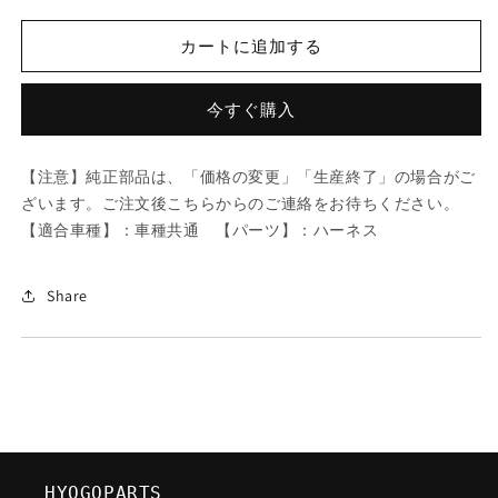
ツ
ツ
ダ
ダ
カートに追加する
(MAZDA)
(MAZDA)
MTC
MTC
WREFILL425/
WREFILL425/
今すぐ購入
車
車
種
種
【注意】純正部品は、「価格の変更」「生産終了」の場合がご
共
共
ざいます。ご注文後こちらからのご連絡をお待ちください。
通/
通/
【適合車種】：車種共通 【パーツ】：ハーネス
ハ
ハ
ー
ー
ネ
ネ
Share
ス/
ス/
マ
マ
ツ
ツ
ダ
ダ
純
純
正
正
部
部
HYOGOPARTS