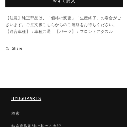
今すぐ購入
レ
レ
ー
ー
【注意】純正部品は、「価格の変更」「生産終了」の場合がご
キ
キ
ざいます。ご注文後こちらからのご連絡をお待ちください。
パ
パ
【適合車種】：車種共通 【パーツ】：フロントアクスル
ツ
ツ
ド/
ド/
車
車
Share
種
種
共
共
通/
通/
フ
フ
ロ
ロ
ン
ン
ト
ト
HYOGOPARTS
ア
ア
ク
ク
検索
ス
ス
ル/
ル/
特定商取引法に基づく表記