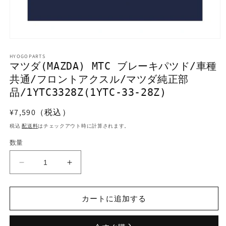
モ
ー
HYOGOPARTS
ダ
マツダ(MAZDA) MTC ブレーキパツド/車種
ル
共通/フロントアクスル/マツダ純正部
で
メ
品/1YTC3328Z(1YTC-33-28Z)
デ
ィ
通
¥7,590（税込）
ア
常
(1)
税込
配送料
はチェックアウト時に計算されます。
を
価
開
数量
格
く
マ
マ
ツ
ツ
ダ
ダ
カートに追加する
(MAZDA)
(MAZDA)
MTC
MTC
ブ
ブ