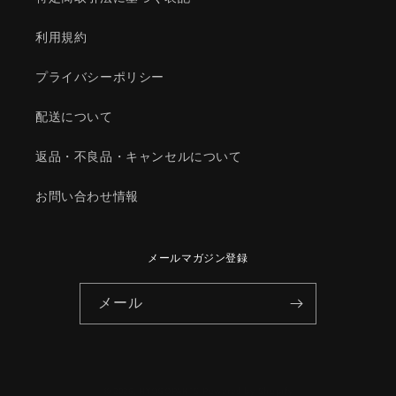
マ
マ
ツ
ツ
利用規約
ダ
ダ
純
純
プライバシーポリシー
正
正
部
部
配送について
品/1YTC3328Z(1YTC-
品/1YTC3328Z(1YTC-
33-
33-
返品・不良品・キャンセルについて
28Z)
28Z)
の
の
お問い合わせ情報
数
数
量
量
を
を
メールマガジン登録
減
増
ら
や
メール
す
す
© 2026,
HYOGOPARTS
Powered by Shopify