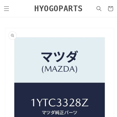
コンテ
カ
ンツに
HYOGOPARTS
ー
進む
ト
商品情
報にス
キップ