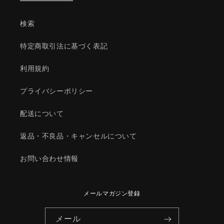
ン
ン
グ
グ
検索
シ
シ
ス
ス
特定商取引法に基づく表記
テ
テ
ム/
ム/
利用規約
マ
マ
ツ
ツ
プライバシーポリシー
ダ
ダ
純
純
配送について
正
正
部
部
返品・不良品・キャンセルについて
品/1YTB15010(1YTB-
品/1YTB15010(1YTB-
15-
15-
お問い合わせ情報
010)
010)
の
の
数
数
メールマガジン登録
量
量
を
を
メール