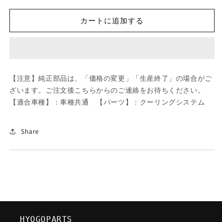
ツ
ツ
ダ
ダ
カートに追加する
(MAZDA)
(MAZDA)
MTC
MTC
ウ
ウ
オ
オ
ー
ー
【注意】純正部品は、「価格の変更」「生産終了」の場合がご
タ
タ
ざいます。ご注文後こちらからのご連絡をお待ちください。
ー
ー
【適合車種】：車種共通 【パーツ】：クーリングシステム
ポ
ポ
ン
ン
プ/
プ/
Share
車
車
種
種
共
共
通/
通/
ク
ク
ー
ー
リ
リ
HYOGOPARTS