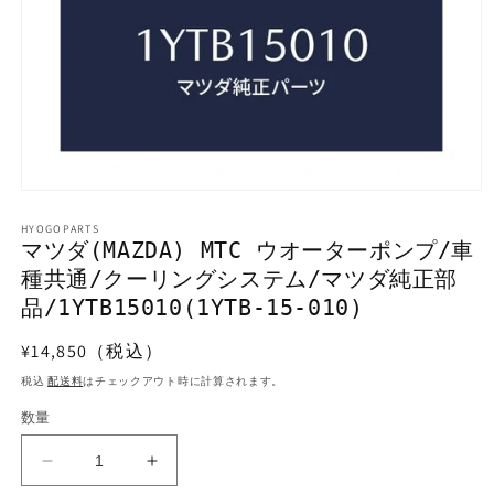
モ
ー
HYOGOPARTS
ダ
マツダ(MAZDA) MTC ウオーターポンプ/車
ル
種共通/クーリングシステム/マツダ純正部
で
メ
品/1YTB15010(1YTB-15-010)
デ
ィ
通
¥14,850（税込）
ア
常
(1)
税込
配送料
はチェックアウト時に計算されます。
を
価
開
数量
格
く
マ
マ