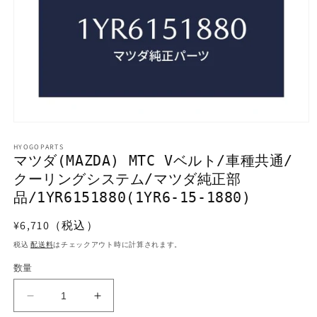
モ
ー
HYOGOPARTS
ダ
マツダ(MAZDA) MTC Vベルト/車種共通/
ル
クーリングシステム/マツダ純正部
で
メ
品/1YR6151880(1YR6-15-1880)
デ
ィ
通
¥6,710（税込）
ア
常
(1)
税込
配送料
はチェックアウト時に計算されます。
を
価
開
数量
格
く
マ
マ