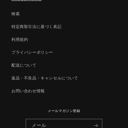
テ
テ
ム/
ム/
検索
マ
マ
ツ
ツ
特定商取引法に基づく表記
ダ
ダ
純
純
利用規約
正
正
部
部
プライバシーポリシー
品/1YR6151880(1YR6-
品/1YR6151880(1YR6-
15-
15-
配送について
1880)
1880)
の
の
返品・不良品・キャンセルについて
数
数
量
量
お問い合わせ情報
を
を
減
増
ら
や
メールマガジン登録
す
す
メール