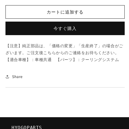
ツ
ツ
ダ
ダ
カートに追加する
(MAZDA)
(MAZDA)
MTC
MTC
V
V
今すぐ購入
ベ
ベ
ル
ル
【注意】純正部品は、「価格の変更」「生産終了」の場合がご
ト/
ト/
ざいます。ご注文後こちらからのご連絡をお待ちください。
車
車
【適合車種】：車種共通 【パーツ】：クーリングシステム
種
種
共
共
通/
通/
Share
ク
ク
ー
ー
リ
リ
ン
ン
グ
グ
シ
シ
ス
ス
HYOGOPARTS