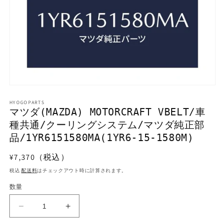
モ
ー
HYOGOPARTS
ダ
マツダ(MAZDA) MOTORCRAFT VBELT/車
ル
種共通/クーリングシステム/マツダ純正部
で
メ
品/1YR6151580MA(1YR6-15-1580M)
デ
ィ
通
¥7,370（税込）
ア
常
(1)
税込
配送料
はチェックアウト時に計算されます。
を
価
開
数量
格
く
マ
マ