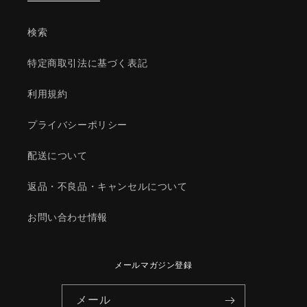
ツ
ツ
ダ
ダ
検索
純
純
正
正
特定商取引法に基づく表記
部
部
品/1YR6151580MA(1YR6-
品/1YR6151580MA(1YR6-
利用規約
15-
15-
1580M)
1580M)
プライバシーポリシー
の
の
数
数
配送について
量
量
を
を
返品・不良品・キャンセルについて
減
増
ら
や
お問い合わせ情報
す
す
メールマガジン登録
メール