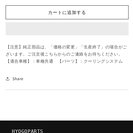
ツ
ツ
ダ
ダ
カートに追加する
(MAZDA)
(MAZDA)
MOTORCRAFT
MOTORCRAFT
VBELT/
VBELT/
車
車
種
種
【注意】純正部品は、「価格の変更」「生産終了」の場合がご
共
共
ざいます。ご注文後こちらからのご連絡をお待ちください。
通/
通/
【適合車種】：車種共通 【パーツ】：クーリングシステム
ク
ク
ー
ー
リ
リ
Share
ン
ン
グ
グ
シ
シ
ス
ス
テ
テ
ム/
ム/
マ
マ
HYOGOPARTS