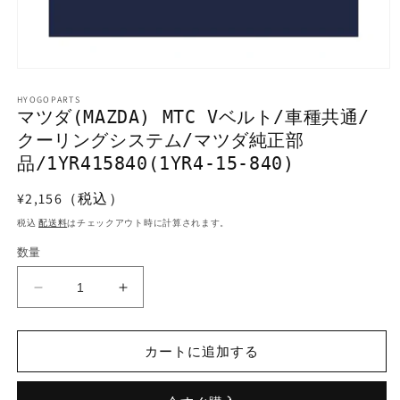
モ
ー
HYOGOPARTS
ダ
マツダ(MAZDA) MTC Vベルト/車種共通/
ル
クーリングシステム/マツダ純正部
で
メ
品/1YR415840(1YR4-15-840)
デ
ィ
通
¥2,156（税込）
ア
常
(1)
税込
配送料
はチェックアウト時に計算されます。
を
価
開
数量
格
く
マ
マ
ツ
ツ
ダ
ダ
カートに追加する
(MAZDA)
(MAZDA)
MTC
MTC
V
V