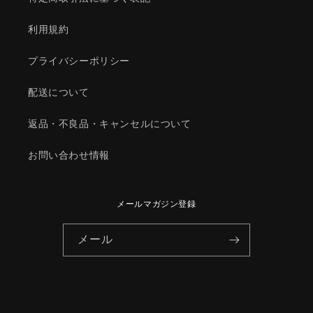
ダ
ダ
純
純
利用規約
正
正
部
部
プライバシーポリシー
品/1YR415840(1YR4-
品/1YR415840(1YR4-
15-
15-
配送について
840)
840)
の
の
返品・不良品・キャンセルについて
数
数
量
量
お問い合わせ情報
を
を
減
増
ら
や
メールマガジン登録
す
す
メール
© 2026,
HYOGOPARTS
Powered by Shopify