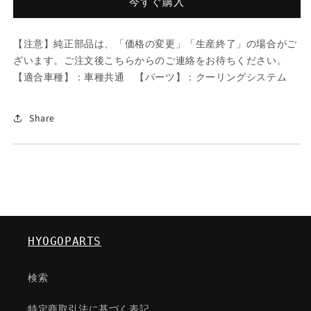
今すぐ購入
ベ
ベ
ル
ル
【注意】純正部品は、「価格の変更」「生産終了」の場合がご
ト/
ト/
ざいます。ご注文後こちらからのご連絡をお待ちください。
車
車
【適合車種】：車種共通 【パーツ】：クーリングシステム
種
種
共
共
通/
通/
Share
ク
ク
ー
ー
リ
リ
ン
ン
グ
グ
シ
シ
ス
ス
HYOGOPARTS
テ
テ
ム/
ム/
検索
マ
マ
ツ
ツ
特定商取引法に基づく表記