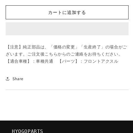
ツ
ツ
ダ
ダ
カートに追加する
(MAZDA)
(MAZDA)
MTC
MTC
ブ
ブ
レ
レ
ー
ー
【注意】純正部品は、「価格の変更」「生産終了」の場合がご
キ
キ
ざいます。ご注文後こちらからのご連絡をお待ちください。
パ
パ
【適合車種】：車種共通 【パーツ】：フロントアクスル
ツ
ツ
ド/
ド/
車
車
Share
種
種
共
共
通/
通/
フ
フ
ロ
ロ
ン
ン
ト
ト
HYOGOPARTS