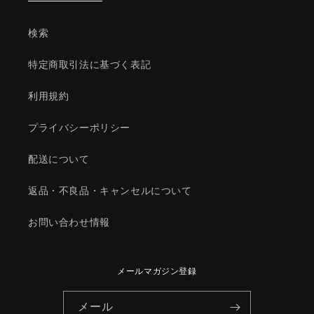
ア
ア
ク
ク
検索
ス
ス
ル/
ル/
特定商取引法に基づく表記
マ
マ
ツ
ツ
利用規約
ダ
ダ
純
純
プライバシーポリシー
正
正
部
部
配送について
品/1Y5H3328ZE(1Y5H-
品/1Y5H3328ZE(1Y5H-
33-
33-
返品・不良品・キャンセルについて
28ZE)
28ZE)
の
の
お問い合わせ情報
数
数
量
量
を
を
メールマガジン登録
減
増
ら
や
メール