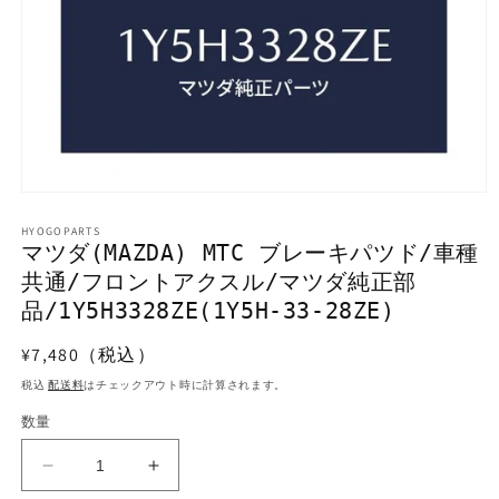
モ
ー
HYOGOPARTS
ダ
マツダ(MAZDA) MTC ブレーキパツド/車種
ル
共通/フロントアクスル/マツダ純正部
で
メ
品/1Y5H3328ZE(1Y5H-33-28ZE)
デ
ィ
通
¥7,480（税込）
ア
常
(1)
税込
配送料
はチェックアウト時に計算されます。
を
価
開
数量
格
く
マ
マ