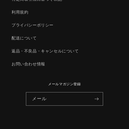
マ
マ
ツ
ツ
利用規約
ダ
ダ
純
純
プライバシーポリシー
正
正
部
部
配送について
品/1Y593328ZE(1Y59-
品/1Y593328ZE(1Y59-
33-
33-
返品・不良品・キャンセルについて
28ZE)
28ZE)
の
の
お問い合わせ情報
数
数
量
量
を
を
メールマガジン登録
減
増
ら
や
メール
す
す
© 2026,
HYOGOPARTS
Powered by Shopify