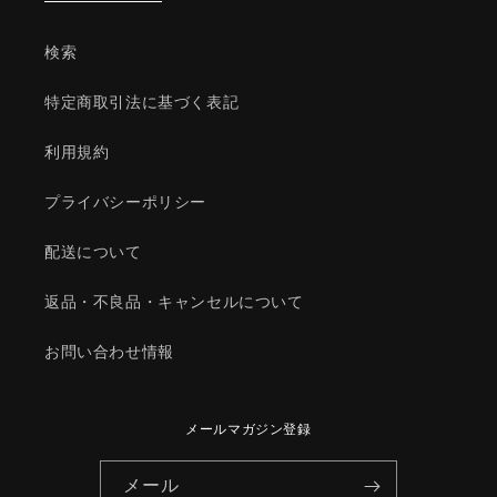
ダ
ダ
純
純
検索
正
正
部
部
特定商取引法に基づく表記
品/1Y3214302(1Y32-
品/1Y3214302(1Y32-
14-
14-
利用規約
302)
302)
の
の
プライバシーポリシー
数
数
量
量
配送について
を
を
減
増
返品・不良品・キャンセルについて
ら
や
す
す
お問い合わせ情報
メールマガジン登録
メール