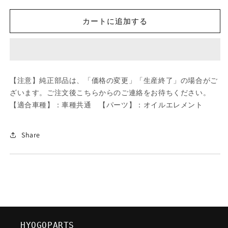
ツ
ツ
ダ
ダ
カートに追加する
(MAZDA)
(MAZDA)
MTC
MTC
OILFILTER/
OILFILTER/
車
車
種
種
【注意】純正部品は、「価格の変更」「生産終了」の場合がご
共
共
ざいます。ご注文後こちらからのご連絡をお待ちください。
通/
通/
【適合車種】：車種共通 【パーツ】：オイルエレメント
オ
オ
イ
イ
ル
ル
Share
エ
エ
レ
レ
メ
メ
ン
ン
ト/
ト/
マ
マ
ツ
ツ
HYOGOPARTS