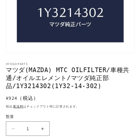
モ
ー
HYOGOPARTS
ダ
マツダ(MAZDA) MTC OILFILTER/車種共
ル
通/オイルエレメント/マツダ純正部
で
メ
品/1Y3214302(1Y32-14-302)
デ
ィ
通
¥924（税込）
ア
常
(1)
税込
配送料
はチェックアウト時に計算されます。
を
価
開
数量
格
く
マ
マ