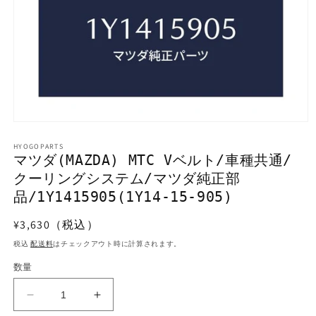
モ
ー
HYOGOPARTS
ダ
マツダ(MAZDA) MTC Vベルト/車種共通/
ル
クーリングシステム/マツダ純正部
で
メ
品/1Y1415905(1Y14-15-905)
デ
ィ
通
¥3,630（税込）
ア
常
(1)
税込
配送料
はチェックアウト時に計算されます。
を
価
開
数量
格
く
マ
マ