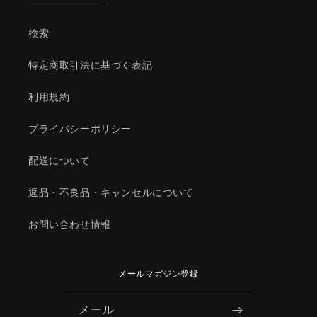
エ
エ
レ
レ
検索
メ
メ
ン
ン
特定商取引法に基づく表記
ト/
ト/
マ
マ
利用規約
ツ
ツ
ダ
ダ
プライバシーポリシー
純
純
正
正
配送について
部
部
品/1Y0W14302(1Y0W-
品/1Y0W14302(1Y0W-
返品・不良品・キャンセルについて
14-
14-
302)
302)
お問い合わせ情報
の
の
数
数
量
量
メールマガジン登録
を
を
減
増
メール