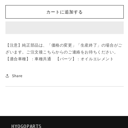
ツ
ツ
ダ
ダ
カートに追加する
(MAZDA)
(MAZDA)
MTC
MTC
オ
オ
イ
イ
ル
ル
【注意】純正部品は、「価格の変更」「生産終了」の場合がご
フ
フ
ざいます。ご注文後こちらからのご連絡をお待ちください。
イ
イ
【適合車種】：車種共通 【パーツ】：オイルエレメント
ル
ル
タ
タ
ー/
ー/
Share
車
車
種
種
共
共
通/
通/
オ
オ
イ
イ
ル
ル
HYOGOPARTS