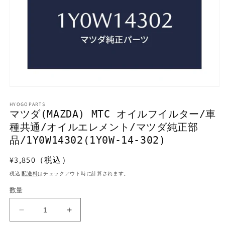
モ
ー
HYOGOPARTS
ダ
マツダ(MAZDA) MTC オイルフイルター/車
ル
種共通/オイルエレメント/マツダ純正部
で
メ
品/1Y0W14302(1Y0W-14-302)
デ
ィ
通
¥3,850（税込）
ア
常
(1)
税込
配送料
はチェックアウト時に計算されます。
を
価
開
数量
格
く
マ
マ