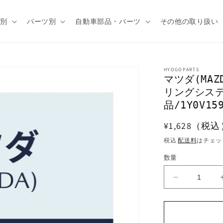
種別
パーツ別
自動車部品・パーツ
その他の取り扱い
HYOGOPARTS
マツダ(MAZ
リングシス
品/1Y0V159
通
¥1,628（税
常
税込
配送料
はチェッ
価
数量
格
マ
ツ
ダ
(MAZDA)