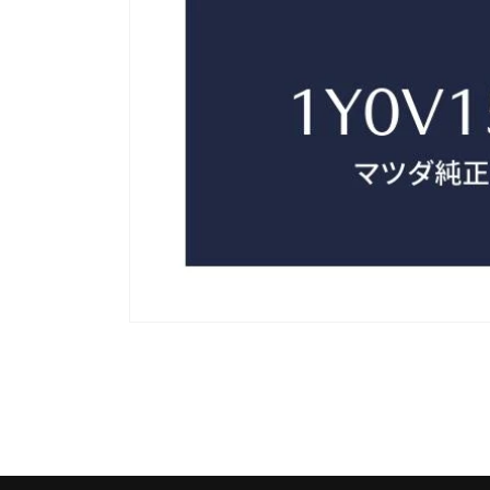
モ
ー
ダ
ル
で
メ
デ
ィ
ア