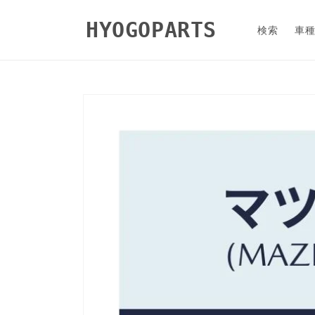
コンテ
ンツに
HYOGOPARTS
進む
検索
車
商品情
報にス
キップ