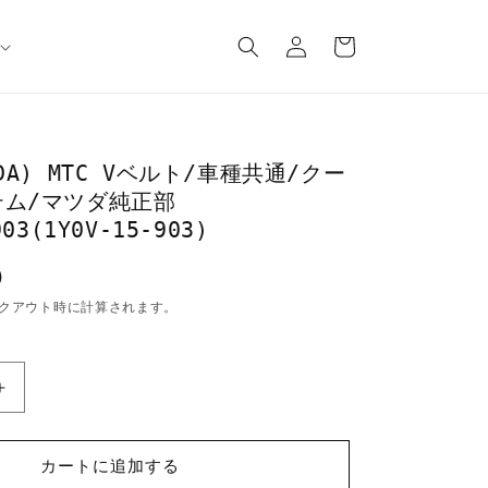
ロ
カ
グ
ー
イ
ト
ン
DA) MTC Vベルト/車種共通/クー
テム/マツダ純正部
03(1Y0V-15-903)
込）
クアウト時に計算されます。
マ
ツ
ダ
カートに追加する
(MAZDA)