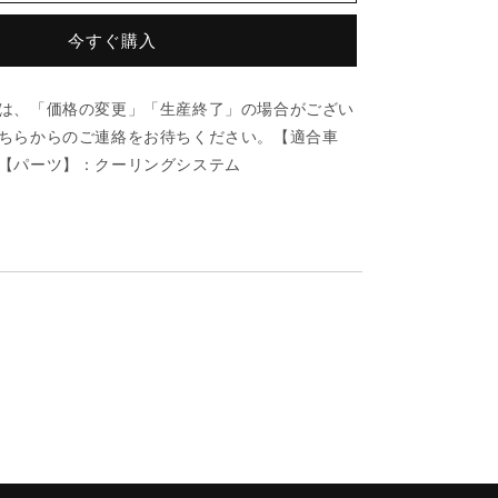
MTC
V
今すぐ購入
ベ
ル
は、「価格の変更」「生産終了」の場合がござい
ト/
ちらからのご連絡をお待ちください。【適合車
車
【パーツ】：クーリングシステム
種
共
通/
ク
ー
リ
ン
グ
シ
ス
テ
ム/
マ