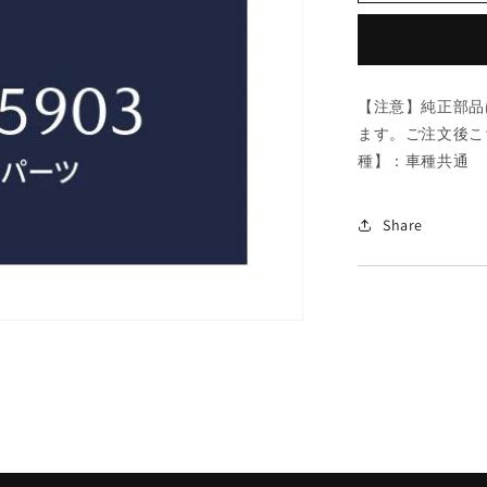
MTC
V
ベ
ル
【注意】純正部品
ト/
ます。ご注文後こ
車
種】：車種共通 
種
共
通/
Share
ク
ー
リ
ン
グ
シ
ス
テ
ム/
マ