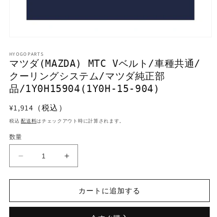
モ
ー
HYOGOPARTS
ダ
マツダ(MAZDA) MTC Vベルト/車種共通/
ル
クーリングシステム/マツダ純正部
で
メ
品/1Y0H15904(1Y0H-15-904)
デ
ィ
通
¥1,914（税込）
ア
常
(1)
税込
配送料
はチェックアウト時に計算されます。
を
価
開
数量
格
く
マ
マ
ツ
ツ
ダ
ダ
カートに追加する
(MAZDA)
(MAZDA)
MTC
MTC
V
V