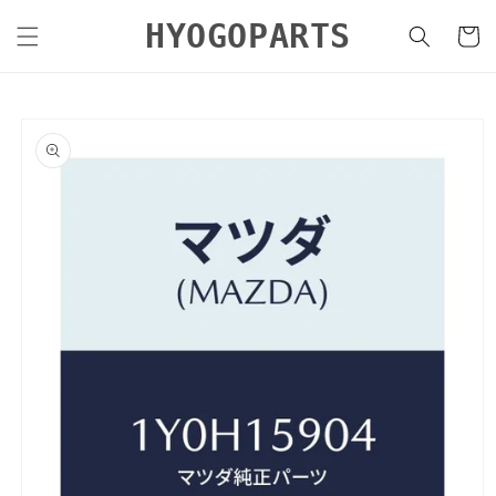
コンテ
カ
ンツに
HYOGOPARTS
ー
進む
ト
商品情
報にス
キップ