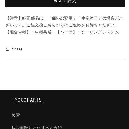
今すぐ購入
ベ
ベ
ル
ル
【注意】純正部品は、「価格の変更」「生産終了」の場合がご
ト/
ト/
ざいます。ご注文後こちらからのご連絡をお待ちください。
車
車
【適合車種】：車種共通 【パーツ】：クーリングシステム
種
種
共
共
通/
通/
Share
ク
ク
ー
ー
リ
リ
ン
ン
グ
グ
シ
シ
ス
ス
HYOGOPARTS
テ
テ
ム/
ム/
検索
マ
マ
ツ
ツ
特定商取引法に基づく表記