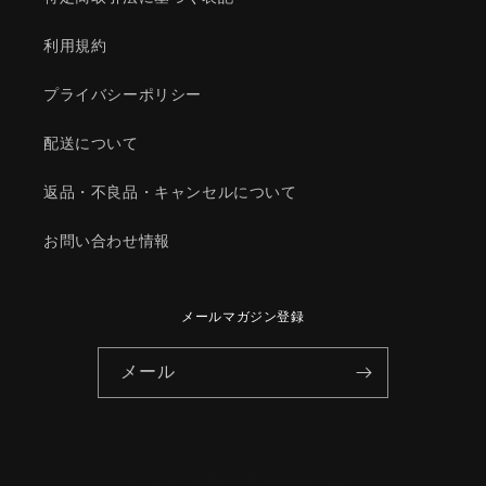
ダ
ダ
純
純
利用規約
正
正
部
部
プライバシーポリシー
品/1Y0H15904(1Y0H-
品/1Y0H15904(1Y0H-
15-
15-
配送について
904)
904)
の
の
返品・不良品・キャンセルについて
数
数
量
量
お問い合わせ情報
を
を
減
増
ら
や
メールマガジン登録
す
す
メール
© 2026,
HYOGOPARTS
Powered by Shopify