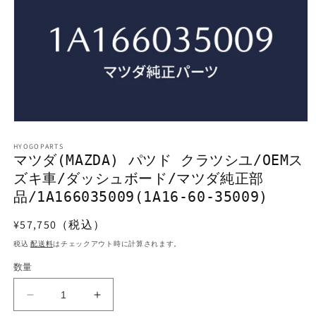
モ
ー
HYOGOPARTS
ダ
マツダ(MAZDA) パツド クラツシユ/OEMス
ル
ズキ車/ダッシュボード/マツダ純正部
で
メ
品/1A166035009(1A16-60-35009)
デ
ィ
通
¥57,750（税込）
ア
常
(1)
税込
配送料
はチェックアウト時に計算されます。
を
価
開
数量
格
く
マ
マ