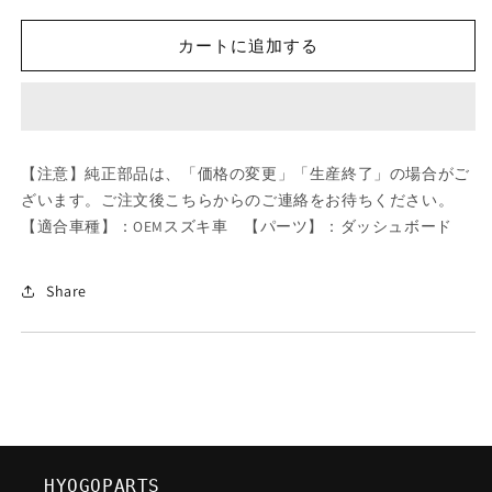
ツ
ツ
ダ
ダ
カートに追加する
(MAZDA)
(MAZDA)
パ
パ
ツ
ツ
ド
ド
ク
ク
【注意】純正部品は、「価格の変更」「生産終了」の場合がご
ラ
ラ
ざいます。ご注文後こちらからのご連絡をお待ちください。
ツ
ツ
【適合車種】：OEMスズキ車 【パーツ】：ダッシュボード
シ
シ
ユ/OEM
ユ/OEM
ス
ス
Share
ズ
ズ
キ
キ
車/
車/
ダ
ダ
ッ
ッ
シ
シ
ュ
ュ
HYOGOPARTS