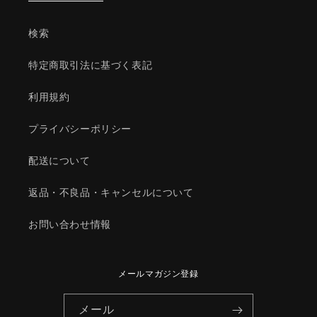
ボ
ボ
ー
ー
検索
ド/
ド/
マ
マ
特定商取引法に基づく表記
ツ
ツ
ダ
ダ
利用規約
純
純
正
正
プライバシーポリシー
部
部
品/1A166035009(1A16-
品/1A166035009(1A16-
配送について
60-
60-
35009)
35009)
返品・不良品・キャンセルについて
の
の
数
数
お問い合わせ情報
量
量
を
を
減
増
メールマガジン登録
ら
や
す
す
メール