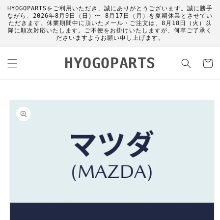
コンテ
HYOGOPARTSをご利用いただき、誠にありがとうございます。誠に勝手
ンツに
ながら、2026年8月9日（日）〜 8月17日（月）を夏期休業とさせてい
進む
ただきます。休業期間中に頂いたメール・ご注文は、8月18日（火）以
降に順次対応いたします。ご不便をお掛けいたしますが、何卒ご了承く
ださいますようお願い申し上げます。
カ
HYOGOPARTS
ー
ト
商品情
報にス
キップ