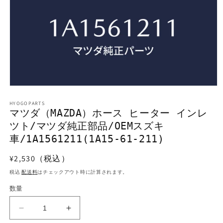
モ
ー
HYOGOPARTS
ダ
マツダ（MAZDA）ホース ヒーター インレ
ル
ツト/マツダ純正部品/OEMスズキ
で
メ
車/1A1561211(1A15-61-211)
デ
ィ
通
¥2,530（税込）
ア
常
(1)
税込
配送料
はチェックアウト時に計算されます。
を
価
開
数量
格
く
マ
マ