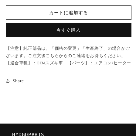
ツ
ツ
ダ
ダ
カートに追加する
（MAZDA）
（MAZDA）
ホ
ホ
今すぐ購入
ー
ー
ス
ス
ヒ
ヒ
【注意】純正部品は、「価格の変更」「生産終了」の場合がご
ー
ー
ざいます。ご注文後こちらからのご連絡をお待ちください。
タ
タ
【適合車種】：OEMスズキ車 【パーツ】：エアコン/ヒーター
ー
ー
イ
イ
Share
ン
ン
レ
レ
ツ
ツ
ト/
ト/
マ
マ
ツ
ツ
ダ
ダ
純
純
HYOGOPARTS