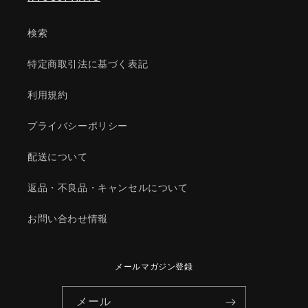
正
正
部
部
検索
品/OEM
品/OEM
ス
ス
特定商取引法に基づく表記
ズ
ズ
キ
キ
利用規約
車/1A1561211(1A15-
車/1A1561211(1A15-
61-
61-
プライバシーポリシー
211)
211)
の
の
配送について
数
数
量
量
返品・不良品・キャンセルについて
を
を
減
増
お問い合わせ情報
ら
や
す
す
メールマガジン登録
メール