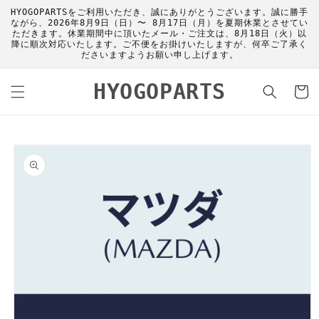
コンテ
HYOGOPARTSをご利用いただき、誠にありがとうございます。誠に勝手
ンツに
ながら、2026年8月9日（日）〜 8月17日（月）を夏期休業とさせてい
進む
ただきます。休業期間中に頂いたメール・ご注文は、8月18日（火）以
降に順次対応いたします。ご不便をお掛けいたしますが、何卒ご了承く
ださいますようお願い申し上げます。
カ
HYOGOPARTS
ー
ト
商品情
報にス
キップ