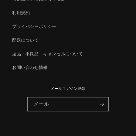
の
の
利用規約
数
数
量
量
プライバシーポリシー
を
を
減
増
配送について
ら
や
す
す
返品・不良品・キャンセルについて
お問い合わせ情報
メールマガジン登録
メール
© 2026,
HYOGOPARTS
Powered by Shopify