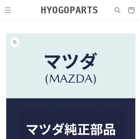
コンテ
カ
ンツに
HYOGOPARTS
ー
進む
ト
商品情
報にス
キップ