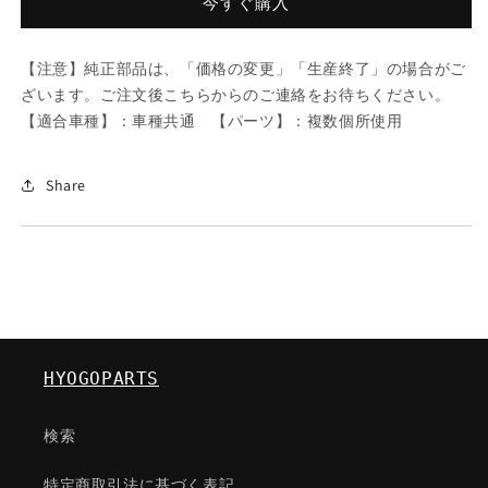
今すぐ購入
車
車
種
種
【注意】純正部品は、「価格の変更」「生産終了」の場合がご
共
共
ざいます。ご注文後こちらからのご連絡をお待ちください。
通/
通/
【適合車種】：車種共通 【パーツ】：複数個所使用
複
複
数
数
個
個
Share
所
所
使
使
用/
用/
マ
マ
ツ
ツ
ダ
ダ
純
純
HYOGOPARTS
正
正
部
部
検索
品/183389431(1833-
品/183389431(1833-
89-
89-
特定商取引法に基づく表記
431)
431)