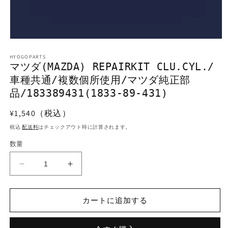
モ
ー
HYOGOPARTS
ダ
マツダ(MAZDA) REPAIRKIT CLU.CYL./
ル
車種共通/複数個所使用/マツダ純正部
で
メ
品/183389431(1833-89-431)
デ
ィ
通
¥1,540（税込）
ア
常
(1)
税込
配送料
はチェックアウト時に計算されます。
を
価
開
数量
格
く
マ
マ
ツ
ツ
ダ
ダ
カートに追加する
(MAZDA)
(MAZDA)
REPAIRKIT
REPAIRKIT
CLU.CYL./
CLU.CYL./