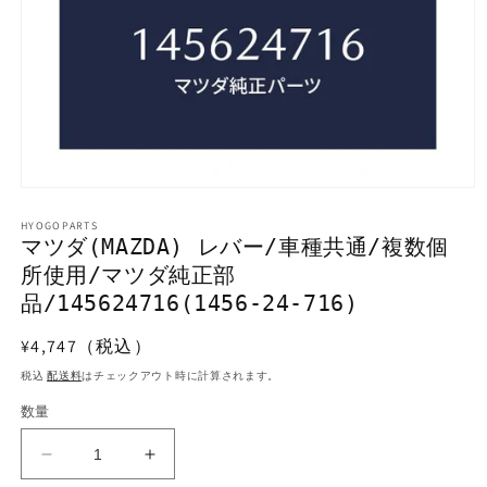
モ
ー
HYOGOPARTS
ダ
マツダ(MAZDA) レバー/車種共通/複数個
ル
所使用/マツダ純正部
で
メ
品/145624716(1456-24-716)
デ
ィ
通
¥4,747（税込）
ア
常
(1)
税込
配送料
はチェックアウト時に計算されます。
を
価
開
数量
格
く
マ
マ