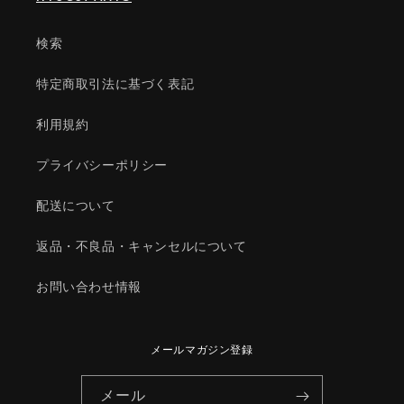
純
純
正
正
検索
部
部
品/145624716(1456-
品/145624716(1456-
特定商取引法に基づく表記
24-
24-
716)
716)
利用規約
の
の
数
数
プライバシーポリシー
量
量
を
を
配送について
減
増
ら
や
返品・不良品・キャンセルについて
す
す
お問い合わせ情報
メールマガジン登録
メール