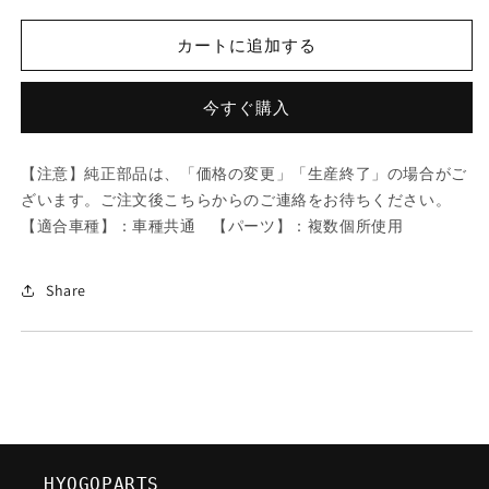
ツ
ツ
ダ
ダ
カートに追加する
(MAZDA)
(MAZDA)
レ
レ
バ
バ
今すぐ購入
ー/
ー/
車
車
【注意】純正部品は、「価格の変更」「生産終了」の場合がご
種
種
ざいます。ご注文後こちらからのご連絡をお待ちください。
共
共
【適合車種】：車種共通 【パーツ】：複数個所使用
通/
通/
複
複
数
数
Share
個
個
所
所
使
使
用/
用/
マ
マ
ツ
ツ
ダ
ダ
HYOGOPARTS