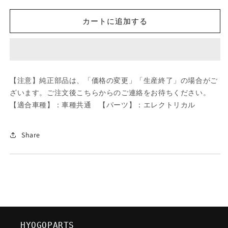
ツ
ツ
ダ
ダ
カートに追加する
(MAZDA)
(MAZDA)
コ
コ
ー
ー
ド
ド
ハ
ハ
【注意】純正部品は、「価格の変更」「生産終了」の場合がご
イ
イ
ざいます。ご注文後こちらからのご連絡をお待ちください。
テ
テ
【適合車種】：車種共通 【パーツ】：エレクトリカル
ン
ン
シ
シ
ヨ
ヨ
Share
ン/
ン/
車
車
種
種
共
共
通/
通/
エ
エ
レ
レ
HYOGOPARTS