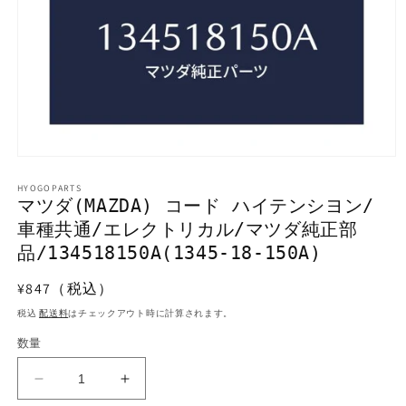
モ
ー
HYOGOPARTS
ダ
マツダ(MAZDA) コード ハイテンシヨン/
ル
車種共通/エレクトリカル/マツダ純正部
で
メ
品/134518150A(1345-18-150A)
デ
ィ
通
¥847（税込）
ア
常
(1)
税込
配送料
はチェックアウト時に計算されます。
を
価
開
数量
格
く
マ
マ