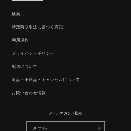
ク
ク
ト
ト
検索
リ
リ
カ
カ
特定商取引法に基づく表記
ル/
ル/
マ
マ
利用規約
ツ
ツ
ダ
ダ
プライバシーポリシー
純
純
正
正
配送について
部
部
返品・不良品・キャンセルについて
品/134518150A(1345-
品/134518150A(1345-
18-
18-
150A)
150A)
お問い合わせ情報
の
の
数
数
量
量
メールマガジン登録
を
を
減
増
メール