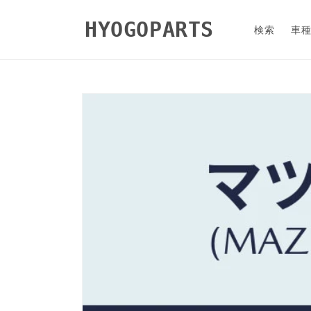
コンテ
ンツに
HYOGOPARTS
進む
検索
車
商品情
報にス
キップ