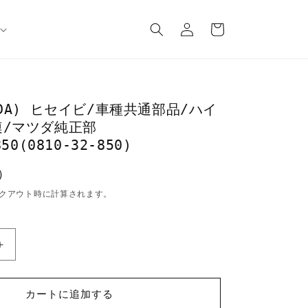
ロ
カ
グ
ー
イ
ト
ン
ZDA) ヒセイビ/車種共通部品/ハイ
連/マツダ純正部
50(0810-32-850)
込）
クアウト時に計算されます。
マ
ツ
ダ
カートに追加する
(MAZDA)