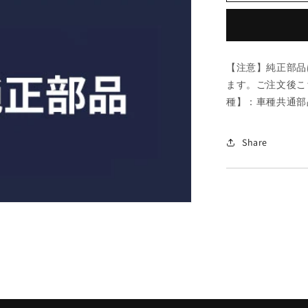
ヒ
セ
イ
ビ/
【注意】純正部品
車
ます。ご注文後こ
種
種】：車種共通部
共
通
部
Share
品/
ハ
イ
ブ
リ
ッ
ド
関
連/
マ