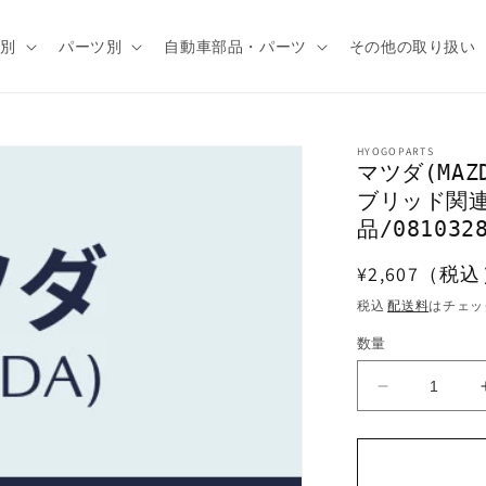
種別
パーツ別
自動車部品・パーツ
その他の取り扱い
HYOGOPARTS
マツダ(MA
ブリッド関
品/0810328
通
¥2,607（税
常
税込
配送料
はチェッ
価
数量
格
マ
ツ
ダ
(MAZDA)