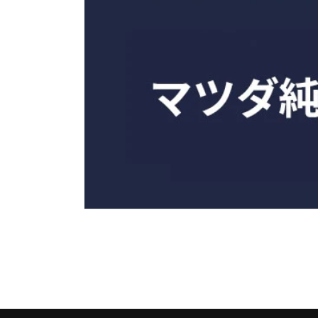
モ
ー
ダ
ル
で
メ
デ
ィ
ア