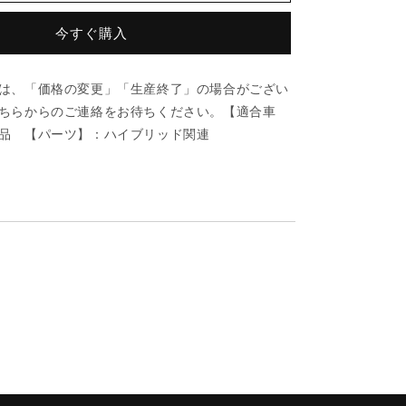
ヒ
セ
今すぐ購入
イ
ビ/
は、「価格の変更」「生産終了」の場合がござい
車
ちらからのご連絡をお待ちください。【適合車
種
品 【パーツ】：ハイブリッド関連
共
通
部
品/
ハ
イ
ブ
リ
ッ
ド
関
連/
マ