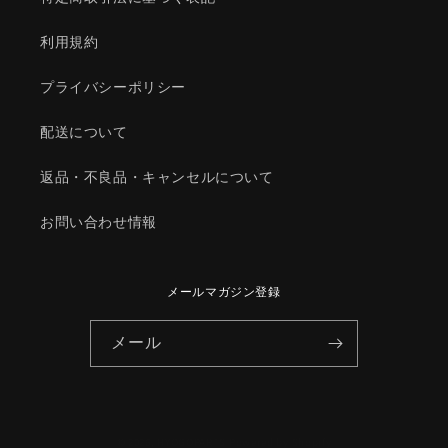
ナ
ナ
ー/
ー/
利用規約
マ
マ
ツ
ツ
プライバシーポリシー
ダ
ダ
純
純
配送について
正
正
部
部
返品・不良品・キャンセルについて
品/078413900(0784-
品/078413900(0784-
お問い合わせ情報
13-
13-
900)
900)
の
の
数
数
メールマガジン登録
量
量
を
を
メール
減
増
ら
や
す
す
© 2026,
HYOGOPARTS
Powered by Shopify