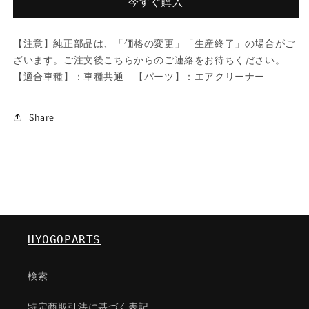
ン
ン
今すぐ購入
テ
テ
イ
イ
【注意】純正部品は、「価格の変更」「生産終了」の場合がご
ナ
ナ
ざいます。ご注文後こちらからのご連絡をお待ちください。
ー
ー
【適合車種】：車種共通 【パーツ】：エアクリーナー
フ
フ
ユ
ユ
ー
ー
Share
エ
エ
ル/
ル/
車
車
種
種
共
共
通/
通/
エ
エ
HYOGOPARTS
ア
ア
ク
ク
検索
リ
リ
ー
ー
特定商取引法に基づく表記