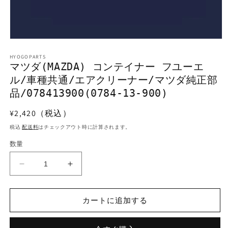
モ
ー
HYOGOPARTS
ダ
マツダ(MAZDA) コンテイナー フユーエ
ル
ル/車種共通/エアクリーナー/マツダ純正部
で
メ
品/078413900(0784-13-900)
デ
ィ
通
¥2,420（税込）
ア
常
(1)
税込
配送料
はチェックアウト時に計算されます。
を
価
開
数量
格
く
マ
マ
ツ
ツ
ダ
ダ
カートに追加する
(MAZDA)
(MAZDA)
コ
コ