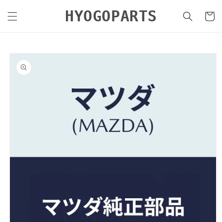
コンテ
カ
ンツに
HYOGOPARTS
ー
進む
ト
商品情
報にス
キップ