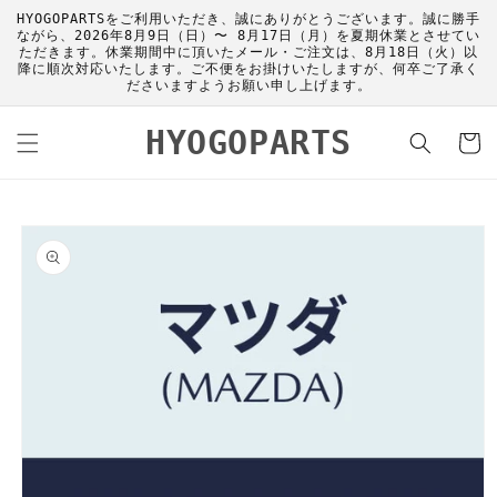
コンテ
HYOGOPARTSをご利用いただき、誠にありがとうございます。誠に勝手
ンツに
ながら、2026年8月9日（日）〜 8月17日（月）を夏期休業とさせてい
進む
ただきます。休業期間中に頂いたメール・ご注文は、8月18日（火）以
降に順次対応いたします。ご不便をお掛けいたしますが、何卒ご了承く
ださいますようお願い申し上げます。
カ
HYOGOPARTS
ー
ト
商品情
報にス
キップ