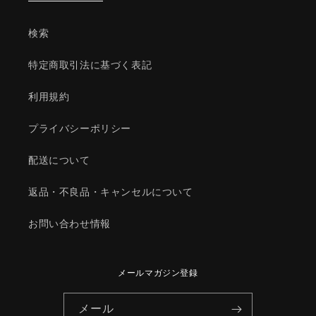
ク/
ク/
マ
マ
検索
ツ
ツ
ダ
ダ
特定商取引法に基づく表記
純
純
正
正
利用規約
部
部
品/066234158(0662-
品/066234158(0662-
プライバシーポリシー
34-
34-
158)
158)
配送について
の
の
数
数
返品・不良品・キャンセルについて
量
量
を
を
お問い合わせ情報
減
増
ら
や
す
す
メールマガジン登録
メール