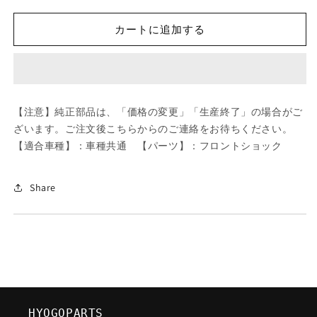
ツ
ツ
ダ
ダ
カートに追加する
(MAZDA)
(MAZDA)
ス
ス
ペ
ペ
ー
ー
サ
サ
【注意】純正部品は、「価格の変更」「生産終了」の場合がご
ー/
ー/
ざいます。ご注文後こちらからのご連絡をお待ちください。
車
車
【適合車種】：車種共通 【パーツ】：フロントショック
種
種
共
共
通/
通/
Share
フ
フ
ロ
ロ
ン
ン
ト
ト
シ
シ
ョ
ョ
ッ
ッ
HYOGOPARTS