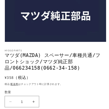
モ
ー
HYOGOPARTS
ダ
マツダ(MAZDA) スペーサー/車種共通/フ
ル
ロントショック/マツダ純正部
で
メ
品/066234158(0662-34-158)
デ
ィ
通
¥358（税込）
ア
常
(1)
税込
配送料
はチェックアウト時に計算されます。
を
価
開
数量
格
く
マ
マ