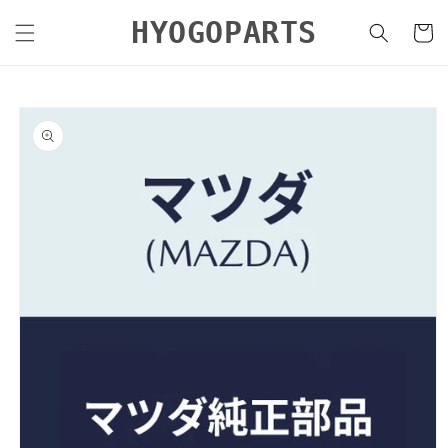
コンテ
カ
ンツに
HYOGOPARTS
ー
進む
ト
商品情
報にス
キップ