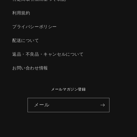
の
の
数
数
利用規約
量
量
を
を
プライバシーポリシー
減
増
ら
や
配送について
す
す
返品・不良品・キャンセルについて
お問い合わせ情報
メールマガジン登録
メール
© 2026,
HYOGOPARTS
Powered by Shopify