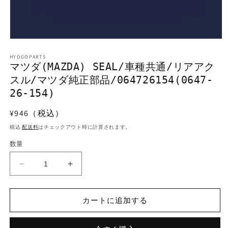
モ
ー
HYOGOPARTS
ダ
マツダ(MAZDA) SEAL/車種共通/リアアク
ル
スル/マツダ純正部品/064726154(0647-
で
メ
26-154)
デ
ィ
通
¥946（税込）
ア
常
(1)
税込
配送料
はチェックアウト時に計算されます。
を
価
開
数量
格
く
マ
マ
ツ
ツ
ダ
ダ
カートに追加する
(MAZDA)
(MAZDA)
SEAL/
SEAL/
車
車