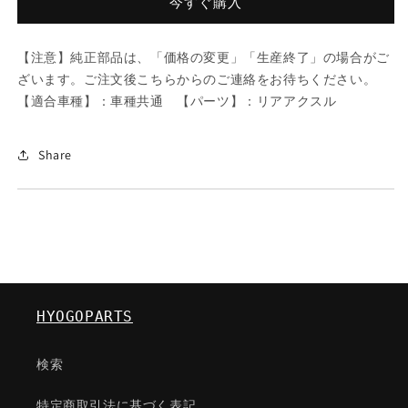
今すぐ購入
種
種
共
共
【注意】純正部品は、「価格の変更」「生産終了」の場合がご
通/
通/
ざいます。ご注文後こちらからのご連絡をお待ちください。
リ
リ
【適合車種】：車種共通 【パーツ】：リアアクスル
ア
ア
ア
ア
ク
ク
Share
ス
ス
ル/
ル/
マ
マ
ツ
ツ
ダ
ダ
純
純
正
正
HYOGOPARTS
部
部
品/064726154(0647-
品/064726154(0647-
検索
26-
26-
154)
154)
特定商取引法に基づく表記